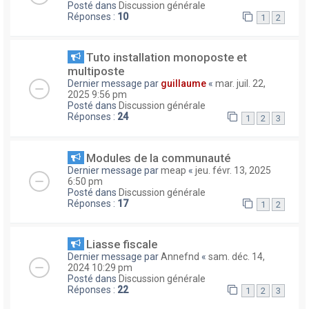
Posté dans
Discussion générale
Réponses :
10
1
2
Tuto installation monoposte et
multiposte
Dernier message par
guillaume
«
mar. juil. 22,
2025 9:56 pm
Posté dans
Discussion générale
Réponses :
24
1
2
3
Modules de la communauté
Dernier message par
meap
«
jeu. févr. 13, 2025
6:50 pm
Posté dans
Discussion générale
Réponses :
17
1
2
Liasse fiscale
Dernier message par
Annefnd
«
sam. déc. 14,
2024 10:29 pm
Posté dans
Discussion générale
Réponses :
22
1
2
3