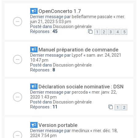
OpenConcerto 1.7
Dernier message par
belleflamme pascale
«
mer.
juin 21, 2023 5:03 pm
Posté dans
Discussion générale
Réponses :
45
1
2
3
4
5
Manuel préparation de commande
Dernier message par
Lypof
«
sam. avr. 24, 2021
10:47 pm
Posté dans
Discussion générale
Réponses :
8
Déclaration sociale nominative : DSN
Dernier message par
percoda
«
mer. janv. 22,
2020 1:43 pm
Posté dans
Discussion générale
Réponses :
11
1
2
Version portable
Dernier message par
meclinux
«
mer. déc. 18,
2024 7:54 pm