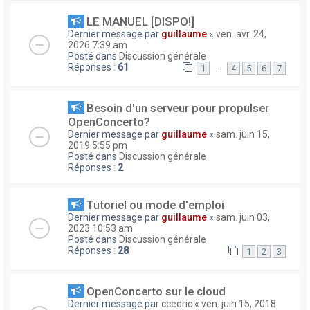
LE MANUEL [DISPO!]
Dernier message par
guillaume
«
ven. avr. 24,
2026 7:39 am
Posté dans
Discussion générale
Réponses :
61
…
1
4
5
6
7
Besoin d'un serveur pour propulser
OpenConcerto?
Dernier message par
guillaume
«
sam. juin 15,
2019 5:55 pm
Posté dans
Discussion générale
Réponses :
2
Tutoriel ou mode d'emploi
Dernier message par
guillaume
«
sam. juin 03,
2023 10:53 am
Posté dans
Discussion générale
Réponses :
28
1
2
3
OpenConcerto sur le cloud
Dernier message par
ccedric
«
ven. juin 15, 2018