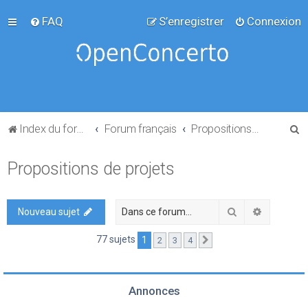
FAQ
S’enregistrer
Connexion
R
Index du forum
Forum français
Propositions de projets
e
Propositions de projets
c
h
e
Rechercher
Recherch
Nouveau sujet
r
77 sujets
1
2
3
4
Suivante
c
h
e
Annonces
r