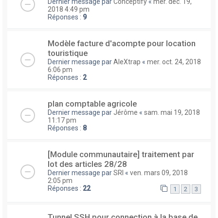
Dernier message par
Conceptify
«
mer. déc. 19,
2018 4:49 pm
Réponses :
9
Modèle facture d'acompte pour location
touristique
Dernier message par
AleXtrap
«
mer. oct. 24, 2018
6:06 pm
Réponses :
2
plan comptable agricole
Dernier message par
Jérôme
«
sam. mai 19, 2018
11:17 pm
Réponses :
8
[Module communautaire] traitement par
lot des articles 28/28
Dernier message par
SRI
«
ven. mars 09, 2018
2:05 pm
Réponses :
22
1
2
3
Tunnel SSH pour connection à la base de