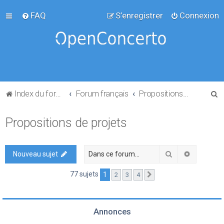
FAQ
S’enregistrer
Connexion
R
Index du forum
Forum français
Propositions de projets
e
Propositions de projets
c
h
e
Rechercher
Recherch
Nouveau sujet
r
77 sujets
1
2
3
4
Suivante
c
h
e
Annonces
r