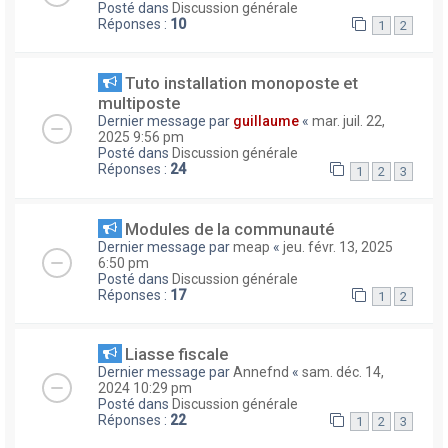
Posté dans
Discussion générale
Réponses :
10
1
2
Tuto installation monoposte et
multiposte
Dernier message par
guillaume
«
mar. juil. 22,
2025 9:56 pm
Posté dans
Discussion générale
Réponses :
24
1
2
3
Modules de la communauté
Dernier message par
meap
«
jeu. févr. 13, 2025
6:50 pm
Posté dans
Discussion générale
Réponses :
17
1
2
Liasse fiscale
Dernier message par
Annefnd
«
sam. déc. 14,
2024 10:29 pm
Posté dans
Discussion générale
Réponses :
22
1
2
3