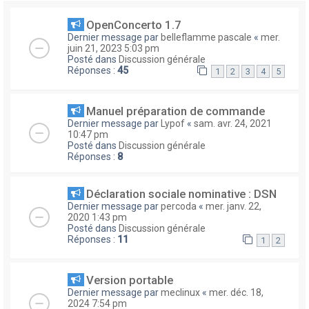
OpenConcerto 1.7
Dernier message par
belleflamme pascale
«
mer.
juin 21, 2023 5:03 pm
Posté dans
Discussion générale
Réponses :
45
1
2
3
4
5
Manuel préparation de commande
Dernier message par
Lypof
«
sam. avr. 24, 2021
10:47 pm
Posté dans
Discussion générale
Réponses :
8
Déclaration sociale nominative : DSN
Dernier message par
percoda
«
mer. janv. 22,
2020 1:43 pm
Posté dans
Discussion générale
Réponses :
11
1
2
Version portable
Dernier message par
meclinux
«
mer. déc. 18,
2024 7:54 pm