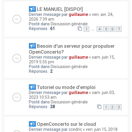
LE MANUEL [DISPO!]
Dernier message par
guillaume
«
ven. avr. 24,
2026 7:39 am
Posté dans
Discussion générale
Réponses :
61
…
1
4
5
6
7
Besoin d'un serveur pour propulser
OpenConcerto?
Dernier message par
guillaume
«
sam. juin 15,
2019 5:55 pm
Posté dans
Discussion générale
Réponses :
2
Tutoriel ou mode d'emploi
Dernier message par
guillaume
«
sam. juin 03,
2023 10:53 am
Posté dans
Discussion générale
Réponses :
28
1
2
3
OpenConcerto sur le cloud
Dernier message par
ccedric
«
ven. juin 15, 2018