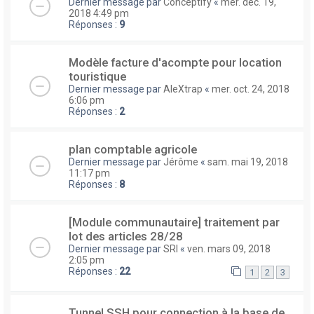
Dernier message par
Conceptify
«
mer. déc. 19,
2018 4:49 pm
Réponses :
9
Modèle facture d'acompte pour location
touristique
Dernier message par
AleXtrap
«
mer. oct. 24, 2018
6:06 pm
Réponses :
2
plan comptable agricole
Dernier message par
Jérôme
«
sam. mai 19, 2018
11:17 pm
Réponses :
8
[Module communautaire] traitement par
lot des articles 28/28
Dernier message par
SRI
«
ven. mars 09, 2018
2:05 pm
Réponses :
22
1
2
3
Tunnel SSH pour connection à la base de