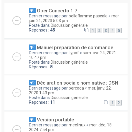
OpenConcerto 1.7
Dernier message par
belleflamme pascale
«
mer.
juin 21, 2023 5:03 pm
Posté dans
Discussion générale
Réponses :
45
1
2
3
4
5
Manuel préparation de commande
Dernier message par
Lypof
«
sam. avr. 24, 2021
10:47 pm
Posté dans
Discussion générale
Réponses :
8
Déclaration sociale nominative : DSN
Dernier message par
percoda
«
mer. janv. 22,
2020 1:43 pm
Posté dans
Discussion générale
Réponses :
11
1
2
Version portable
Dernier message par
meclinux
«
mer. déc. 18,
2024 7:54 pm