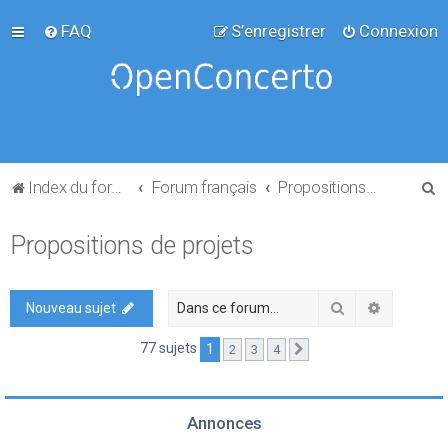
FAQ
S’enregistrer
Connexion
R
Index du forum
Forum français
Propositions de projets
e
Propositions de projets
c
h
e
Rechercher
Recherch
Nouveau sujet
r
77 sujets
1
2
3
4
Suivante
c
h
e
Annonces
r