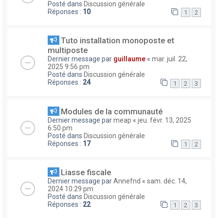
Posté dans
Discussion générale
Réponses :
10
1
2
Tuto installation monoposte et
multiposte
Dernier message par
guillaume
«
mar. juil. 22,
2025 9:56 pm
Posté dans
Discussion générale
Réponses :
24
1
2
3
Modules de la communauté
Dernier message par
meap
«
jeu. févr. 13, 2025
6:50 pm
Posté dans
Discussion générale
Réponses :
17
1
2
Liasse fiscale
Dernier message par
Annefnd
«
sam. déc. 14,
2024 10:29 pm
Posté dans
Discussion générale
Réponses :
22
1
2
3