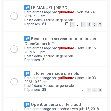
LE MANUEL [DISPO!]
Dernier message par
guillaume
«
ven. avr. 24,
2026 7:39 am
Posté dans
Discussion générale
Réponses :
61
…
1
4
5
6
7
Besoin d'un serveur pour propulser
OpenConcerto?
Dernier message par
guillaume
«
sam. juin 15,
2019 5:55 pm
Posté dans
Discussion générale
Réponses :
2
Tutoriel ou mode d'emploi
Dernier message par
guillaume
«
sam. juin 03,
2023 10:53 am
Posté dans
Discussion générale
Réponses :
28
1
2
3
OpenConcerto sur le cloud
Dernier message par
ccedric
«
ven. juin 15, 2018