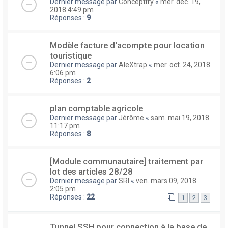
Dernier message par
Conceptify
«
mer. déc. 19,
2018 4:49 pm
Réponses :
9
Modèle facture d'acompte pour location
touristique
Dernier message par
AleXtrap
«
mer. oct. 24, 2018
6:06 pm
Réponses :
2
plan comptable agricole
Dernier message par
Jérôme
«
sam. mai 19, 2018
11:17 pm
Réponses :
8
[Module communautaire] traitement par
lot des articles 28/28
Dernier message par
SRI
«
ven. mars 09, 2018
2:05 pm
Réponses :
22
1
2
3
Tunnel SSH pour connection à la base de