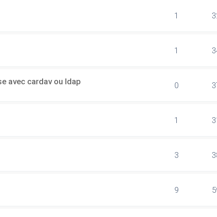
1
3
1
3
sse avec cardav ou ldap
0
3
1
3
3
3
9
5