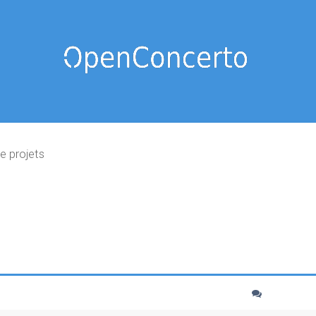
e projets
cher
echerche avancée