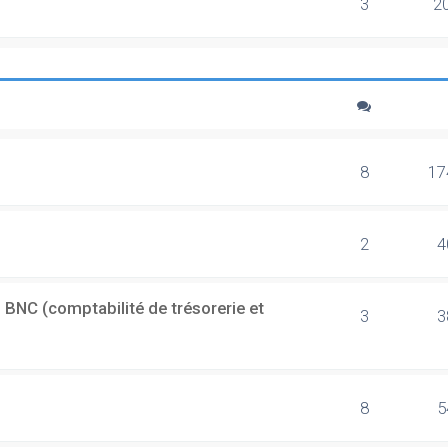
3
2
8
17
2
4
 BNC (comptabilité de trésorerie et
3
3
8
5