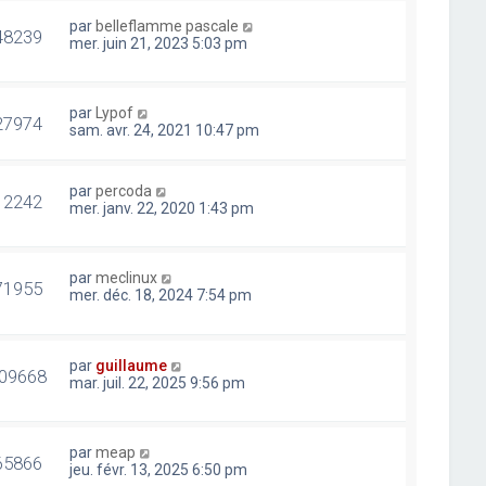
par
belleflamme pascale
48239
mer. juin 21, 2023 5:03 pm
par
Lypof
27974
sam. avr. 24, 2021 10:47 pm
par
percoda
12242
mer. janv. 22, 2020 1:43 pm
par
meclinux
71955
mer. déc. 18, 2024 7:54 pm
par
guillaume
09668
mar. juil. 22, 2025 9:56 pm
par
meap
65866
jeu. févr. 13, 2025 6:50 pm