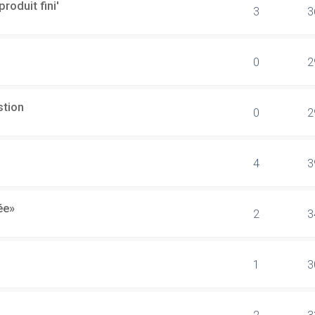
produit fini'
3
3
0
2
stion
0
2
4
3
ée»
2
3
1
3
2
3