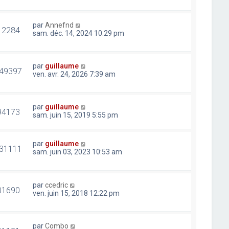
par
Annefnd
12284
sam. déc. 14, 2024 10:29 pm
par
guillaume
49397
ven. avr. 24, 2026 7:39 am
par
guillaume
94173
sam. juin 15, 2019 5:55 pm
par
guillaume
31111
sam. juin 03, 2023 10:53 am
par
ccedric
01690
ven. juin 15, 2018 12:22 pm
par
Combo