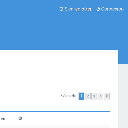
S’enregistrer
Connexion
77 sujets
1
2
3
4
Suivante