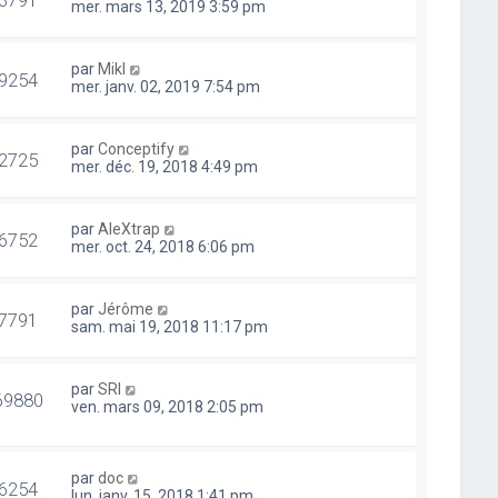
mer. mars 13, 2019 3:59 pm
par
Mikl
9254
mer. janv. 02, 2019 7:54 pm
par
Conceptify
2725
mer. déc. 19, 2018 4:49 pm
par
AleXtrap
6752
mer. oct. 24, 2018 6:06 pm
par
Jérôme
7791
sam. mai 19, 2018 11:17 pm
par
SRI
69880
ven. mars 09, 2018 2:05 pm
par
doc
6254
lun. janv. 15, 2018 1:41 pm