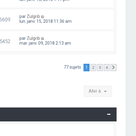
par
Zulgrib
6609
lun. janv. 15, 2018 11:36 am
par
Zulgrib
5452
mar. janv. 09, 2018 2:13 am
77 sujets
1
2
3
4
Suivante
Aller à