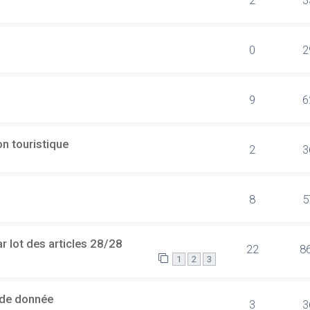
0
2
9
6
n touristique
2
3
8
5
 lot des articles 28/28
22
8
1
2
3
 de donnée
3
3