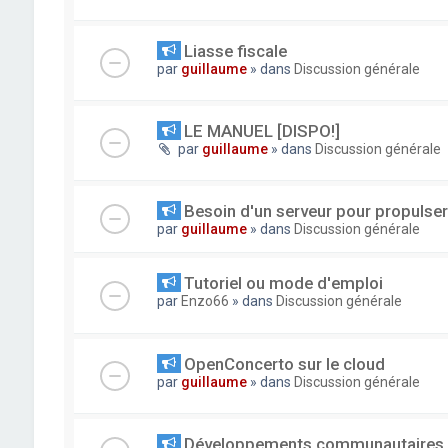
Liasse fiscale
par
guillaume
» dans
Discussion générale
LE MANUEL [DISPO!]
par
guillaume
» dans
Discussion générale
Besoin d'un serveur pour propuls
par
guillaume
» dans
Discussion générale
Tutoriel ou mode d'emploi
par
Enzo66
» dans
Discussion générale
OpenConcerto sur le cloud
par
guillaume
» dans
Discussion générale
Développements communautaires