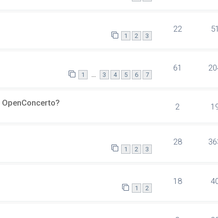
22
5
1
2
3
61
20
…
1
3
4
5
6
7
er OpenConcerto?
2
1
28
36
1
2
3
18
4
1
2