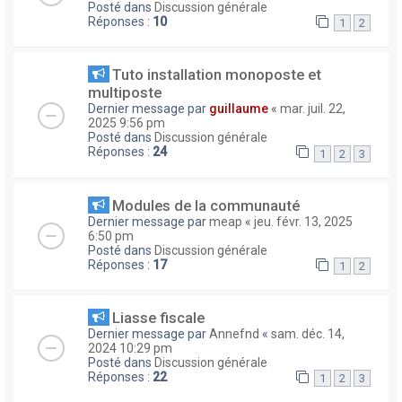
Posté dans
Discussion générale
Réponses :
10
1
2
Tuto installation monoposte et
multiposte
Dernier message par
guillaume
«
mar. juil. 22,
2025 9:56 pm
Posté dans
Discussion générale
Réponses :
24
1
2
3
Modules de la communauté
Dernier message par
meap
«
jeu. févr. 13, 2025
6:50 pm
Posté dans
Discussion générale
Réponses :
17
1
2
Liasse fiscale
Dernier message par
Annefnd
«
sam. déc. 14,
2024 10:29 pm
Posté dans
Discussion générale
Réponses :
22
1
2
3