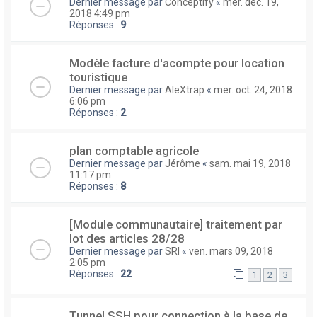
Dernier message par
Conceptify
«
mer. déc. 19,
2018 4:49 pm
Réponses :
9
Modèle facture d'acompte pour location
touristique
Dernier message par
AleXtrap
«
mer. oct. 24, 2018
6:06 pm
Réponses :
2
plan comptable agricole
Dernier message par
Jérôme
«
sam. mai 19, 2018
11:17 pm
Réponses :
8
[Module communautaire] traitement par
lot des articles 28/28
Dernier message par
SRI
«
ven. mars 09, 2018
2:05 pm
Réponses :
22
1
2
3
Tunnel SSH pour connection à la base de