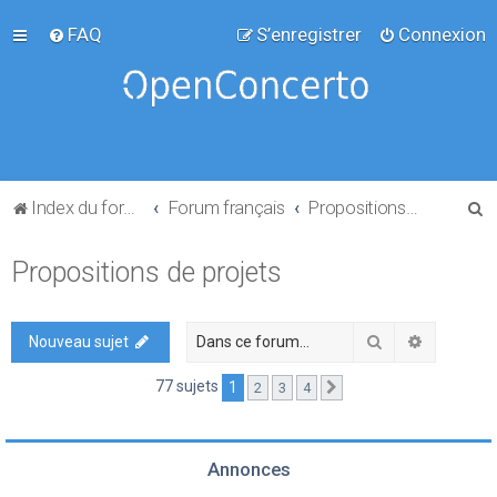
FAQ
S’enregistrer
Connexion
R
Index du forum
Forum français
Propositions de projets
e
Propositions de projets
c
h
e
Rechercher
Recherch
Nouveau sujet
r
77 sujets
1
2
3
4
Suivante
c
h
e
Annonces
r