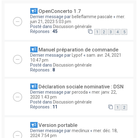
OpenConcerto 1.7
Dernier message par
belleflamme pascale
«
mer.
juin 21, 2023 5:03 pm
Posté dans
Discussion générale
Réponses :
45
1
2
3
4
5
Manuel préparation de commande
Dernier message par
Lypof
«
sam. avr. 24, 2021
10:47 pm
Posté dans
Discussion générale
Réponses :
8
Déclaration sociale nominative : DSN
Dernier message par
percoda
«
mer. janv. 22,
2020 1:43 pm
Posté dans
Discussion générale
Réponses :
11
1
2
Version portable
Dernier message par
meclinux
«
mer. déc. 18,
2024 7:54 pm