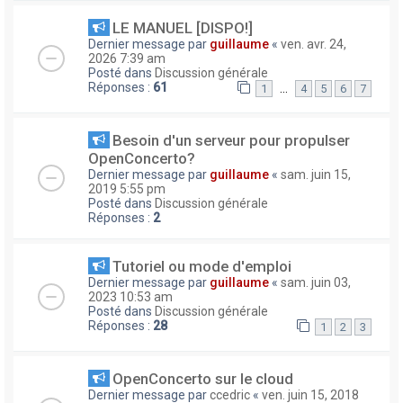
LE MANUEL [DISPO!]
Dernier message par
guillaume
«
ven. avr. 24,
2026 7:39 am
Posté dans
Discussion générale
Réponses :
61
…
1
4
5
6
7
Besoin d'un serveur pour propulser
OpenConcerto?
Dernier message par
guillaume
«
sam. juin 15,
2019 5:55 pm
Posté dans
Discussion générale
Réponses :
2
Tutoriel ou mode d'emploi
Dernier message par
guillaume
«
sam. juin 03,
2023 10:53 am
Posté dans
Discussion générale
Réponses :
28
1
2
3
OpenConcerto sur le cloud
Dernier message par
ccedric
«
ven. juin 15, 2018