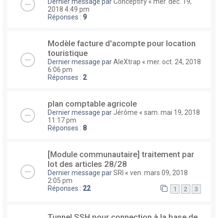
Dernier message par
Conceptify
«
mer. déc. 19,
2018 4:49 pm
Réponses :
9
Modèle facture d'acompte pour location
touristique
Dernier message par
AleXtrap
«
mer. oct. 24, 2018
6:06 pm
Réponses :
2
plan comptable agricole
Dernier message par
Jérôme
«
sam. mai 19, 2018
11:17 pm
Réponses :
8
[Module communautaire] traitement par
lot des articles 28/28
Dernier message par
SRI
«
ven. mars 09, 2018
2:05 pm
Réponses :
22
1
2
3
Tunnel SSH pour connection à la base de