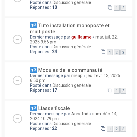
Posté dans
Discussion générale
Réponses :
10
1
2
Tuto installation monoposte et
multiposte
Dernier message par
guillaume
«
mar. juil. 22,
2025 9:56 pm
Posté dans
Discussion générale
Réponses :
24
1
2
3
Modules de la communauté
Dernier message par
meap
«
jeu. févr. 13, 2025
6:50 pm
Posté dans
Discussion générale
Réponses :
17
1
2
Liasse fiscale
Dernier message par
Annefnd
«
sam. déc. 14,
2024 10:29 pm
Posté dans
Discussion générale
Réponses :
22
1
2
3