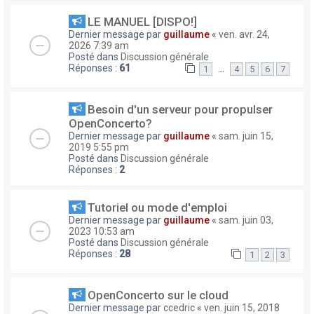
LE MANUEL [DISPO!]
Dernier message par
guillaume
«
ven. avr. 24,
2026 7:39 am
Posté dans
Discussion générale
Réponses :
61
…
1
4
5
6
7
Besoin d'un serveur pour propulser
OpenConcerto?
Dernier message par
guillaume
«
sam. juin 15,
2019 5:55 pm
Posté dans
Discussion générale
Réponses :
2
Tutoriel ou mode d'emploi
Dernier message par
guillaume
«
sam. juin 03,
2023 10:53 am
Posté dans
Discussion générale
Réponses :
28
1
2
3
OpenConcerto sur le cloud
Dernier message par
ccedric
«
ven. juin 15, 2018