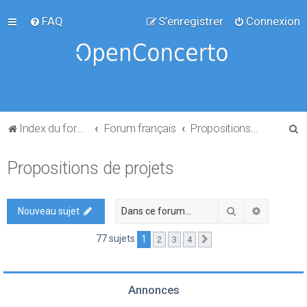
FAQ
S’enregistrer
Connexion
R
Index du forum
Forum français
Propositions de projets
e
Propositions de projets
c
h
e
Rechercher
Recherch
Nouveau sujet
r
77 sujets
1
2
3
4
Suivante
c
h
e
Annonces
r