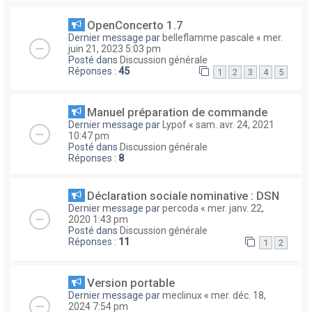
OpenConcerto 1.7
Dernier message par
belleflamme pascale
«
mer.
juin 21, 2023 5:03 pm
Posté dans
Discussion générale
Réponses :
45
1
2
3
4
5
Manuel préparation de commande
Dernier message par
Lypof
«
sam. avr. 24, 2021
10:47 pm
Posté dans
Discussion générale
Réponses :
8
Déclaration sociale nominative : DSN
Dernier message par
percoda
«
mer. janv. 22,
2020 1:43 pm
Posté dans
Discussion générale
Réponses :
11
1
2
Version portable
Dernier message par
meclinux
«
mer. déc. 18,
2024 7:54 pm