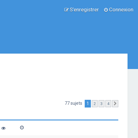
S’enregistrer
Connexion
77 sujets
1
2
3
4
Suivante