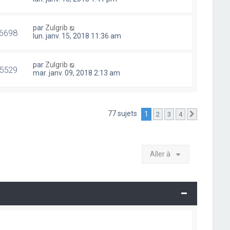
par
Zulgrib
6698
lun. janv. 15, 2018 11:36 am
par
Zulgrib
5529
mar. janv. 09, 2018 2:13 am
77 sujets
1
2
3
4
Suivante
Aller à