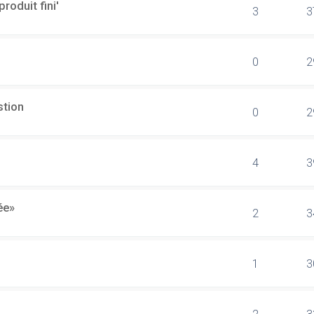
produit fini'
3
3
0
2
stion
0
2
4
3
ée»
2
3
1
3
2
3