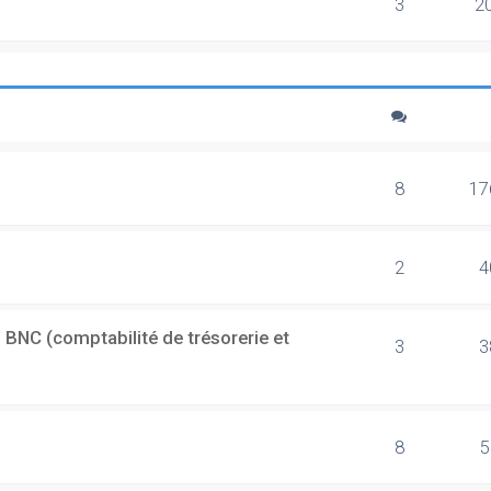
3
2
8
17
2
4
 BNC (comptabilité de trésorerie et
3
3
8
5