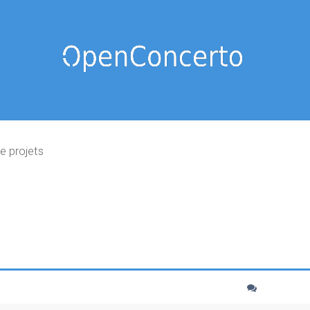
e projets
cher
echerche avancée