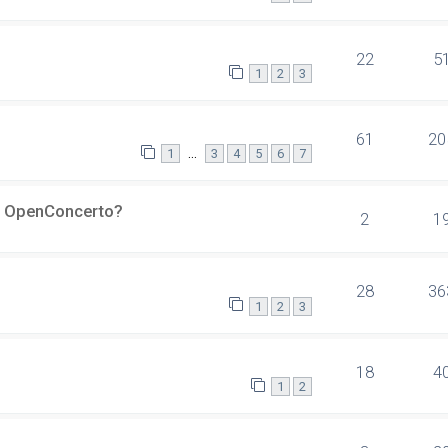
22
5
1
2
3
61
20
…
1
3
4
5
6
7
er OpenConcerto?
2
1
28
36
1
2
3
18
4
1
2