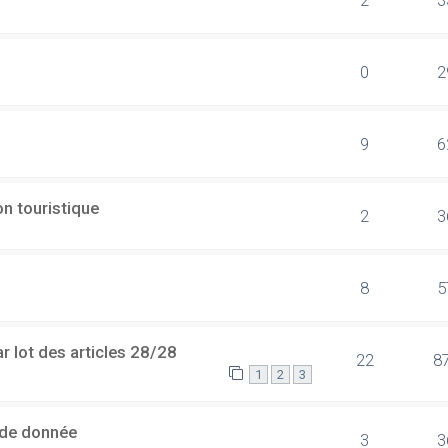
0
2
9
6
n touristique
2
3
8
5
 lot des articles 28/28
22
8
1
2
3
 de donnée
3
3