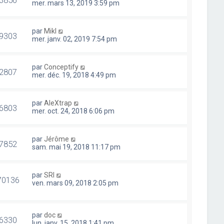
mer. mars 13, 2019 3:59 pm
par
Mikl
9303
mer. janv. 02, 2019 7:54 pm
par
Conceptify
2807
mer. déc. 19, 2018 4:49 pm
par
AleXtrap
6803
mer. oct. 24, 2018 6:06 pm
par
Jérôme
7852
sam. mai 19, 2018 11:17 pm
par
SRI
70136
ven. mars 09, 2018 2:05 pm
par
doc
6330
lun. janv. 15, 2018 1:41 pm