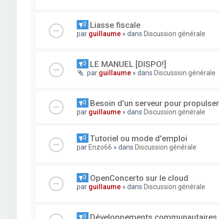
Liasse fiscale
par
guillaume
» dans
Discussion générale
LE MANUEL [DISPO!]
par
guillaume
» dans
Discussion générale
Besoin d'un serveur pour propuls
par
guillaume
» dans
Discussion générale
Tutoriel ou mode d'emploi
par
Enzo66
» dans
Discussion générale
OpenConcerto sur le cloud
par
guillaume
» dans
Discussion générale
Développements communautaires