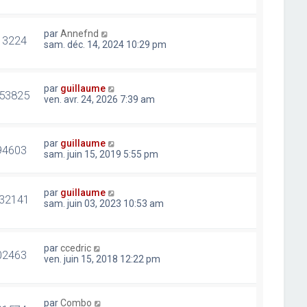
par
Annefnd
13224
sam. déc. 14, 2024 10:29 pm
par
guillaume
53825
ven. avr. 24, 2026 7:39 am
par
guillaume
94603
sam. juin 15, 2019 5:55 pm
par
guillaume
32141
sam. juin 03, 2023 10:53 am
par
ccedric
02463
ven. juin 15, 2018 12:22 pm
par
Combo