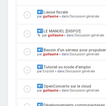
Liasse fiscale
par
guillaume
» dans
Discussion générale
LE MANUEL [DISPO!]
par
guillaume
» dans
Discussion générale
Besoin d'un serveur pour propuls
par
guillaume
» dans
Discussion générale
Tutoriel ou mode d'emploi
par
Enzo66
» dans
Discussion générale
OpenConcerto sur le cloud
par
guillaume
» dans
Discussion générale
Développements communautaires