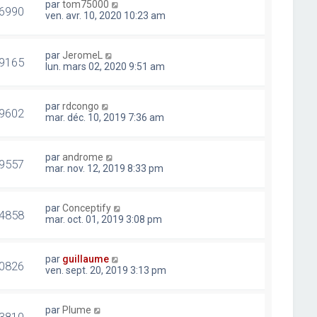
par
tom75000
6990
ven. avr. 10, 2020 10:23 am
par
JeromeL
9165
lun. mars 02, 2020 9:51 am
par
rdcongo
9602
mar. déc. 10, 2019 7:36 am
par
androme
9557
mar. nov. 12, 2019 8:33 pm
par
Conceptify
4858
mar. oct. 01, 2019 3:08 pm
par
guillaume
0826
ven. sept. 20, 2019 3:13 pm
par
Plume
3810