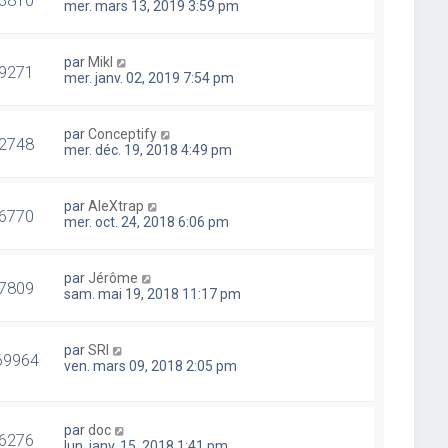
mer. mars 13, 2019 3:59 pm
par
Mikl
9271
mer. janv. 02, 2019 7:54 pm
par
Conceptify
2748
mer. déc. 19, 2018 4:49 pm
par
AleXtrap
6770
mer. oct. 24, 2018 6:06 pm
par
Jérôme
7809
sam. mai 19, 2018 11:17 pm
par
SRI
69964
ven. mars 09, 2018 2:05 pm
par
doc
6276
lun. janv. 15, 2018 1:41 pm