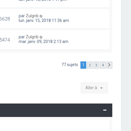
par
Zulgrib
6628
lun. janv. 15, 2018 11:36 am
par
Zulgrib
5474
mar. janv. 09, 2018 2:13 am
77 sujets
1
2
3
4
Suivante
Aller à