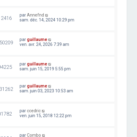
par
Annefnd
12416
sam. déc. 14, 2024 10:29 pm
par
guillaume
50209
ven. avr. 24, 2026 7:39 am
par
guillaume
94225
sam. juin 15, 2019 5:55 pm
par
guillaume
31262
sam. juin 03, 2023 10:53 am
par
ccedric
01782
ven. juin 15, 2018 12:22 pm
par
Combo