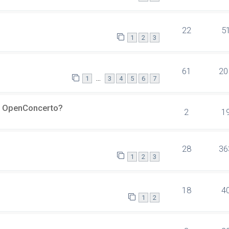
22
5
1
2
3
61
20
…
1
3
4
5
6
7
er OpenConcerto?
2
1
28
36
1
2
3
18
4
1
2