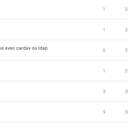
1
3
1
3
sse avec cardav ou ldap
0
3
1
3
3
3
9
5