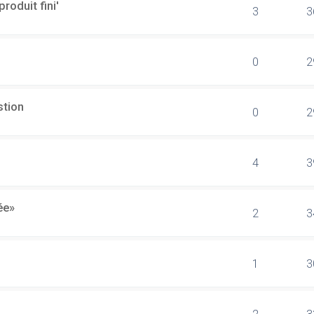
produit fini'
3
3
0
2
stion
0
2
4
3
ée»
2
3
1
3
2
3