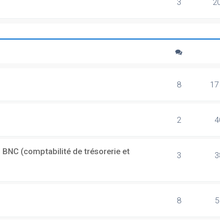
3
2
8
17
2
4
 BNC (comptabilité de trésorerie et
3
3
8
5