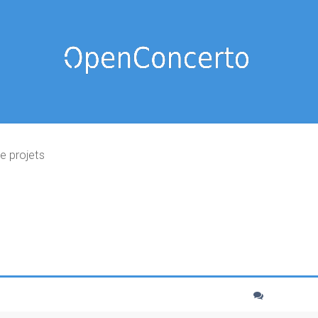
e projets
cher
echerche avancée