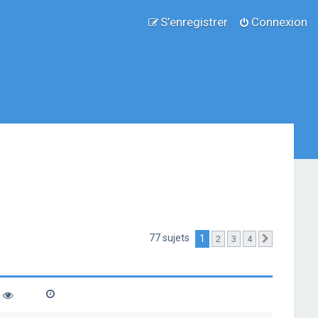
S’enregistrer
Connexion
77 sujets
1
2
3
4
Suivante