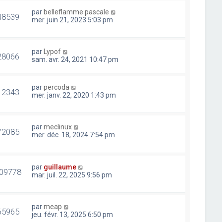
par
belleflamme pascale
48539
mer. juin 21, 2023 5:03 pm
par
Lypof
28066
sam. avr. 24, 2021 10:47 pm
par
percoda
12343
mer. janv. 22, 2020 1:43 pm
par
meclinux
72085
mer. déc. 18, 2024 7:54 pm
par
guillaume
09778
mar. juil. 22, 2025 9:56 pm
par
meap
65965
jeu. févr. 13, 2025 6:50 pm