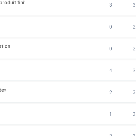
produit fini'
3
3
0
2
stion
0
2
4
3
ée»
2
3
1
3
2
3