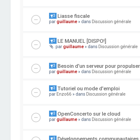
Liasse fiscale
par
guillaume
» dans
Discussion générale
LE MANUEL [DISPO!]
par
guillaume
» dans
Discussion générale
Besoin d'un serveur pour propuls
par
guillaume
» dans
Discussion générale
Tutoriel ou mode d'emploi
par
Enzo66
» dans
Discussion générale
OpenConcerto sur le cloud
par
guillaume
» dans
Discussion générale
Développements communautaires