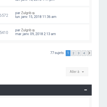
par
Zulgrib
6572
lun. janv. 15, 2018 11:36 am
par
Zulgrib
5410
mar. janv. 09, 2018 2:13 am
77 sujets
1
2
3
4
Suivante
Aller à