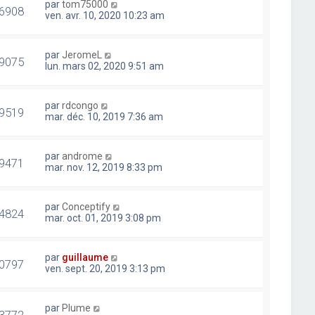
par
tom75000
6908
ven. avr. 10, 2020 10:23 am
par
JeromeL
9075
lun. mars 02, 2020 9:51 am
par
rdcongo
9519
mar. déc. 10, 2019 7:36 am
par
androme
9471
mar. nov. 12, 2019 8:33 pm
par
Conceptify
4824
mar. oct. 01, 2019 3:08 pm
par
guillaume
0797
ven. sept. 20, 2019 3:13 pm
par
Plume
3772