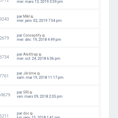
mer. mars 13, 2019 3:59 pm
par
Mikl
9243
mer. janv. 02, 2019 7:54 pm
par
Conceptify
2679
mer. déc. 19, 2018 4:49 pm
par
AleXtrap
6734
mer. oct. 24, 2018 6:06 pm
par
Jérôme
7761
sam. mai 19, 2018 11:17 pm
par
SRI
69679
ven. mars 09, 2018 2:05 pm
par
doc
6211
lun. janv. 15, 2018 1:41 pm