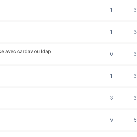
1
3
1
3
sse avec cardav ou ldap
0
3
1
3
3
3
9
5