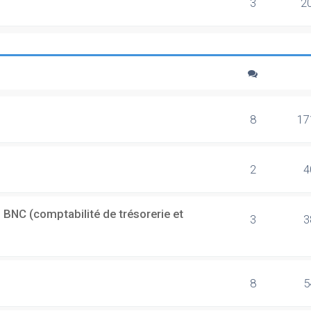
3
2
8
17
2
4
 BNC (comptabilité de trésorerie et
3
3
8
5