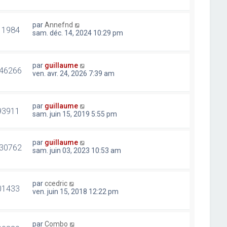
par
Annefnd
11984
sam. déc. 14, 2024 10:29 pm
par
guillaume
46266
ven. avr. 24, 2026 7:39 am
par
guillaume
93911
sam. juin 15, 2019 5:55 pm
par
guillaume
30762
sam. juin 03, 2023 10:53 am
par
ccedric
01433
ven. juin 15, 2018 12:22 pm
par
Combo