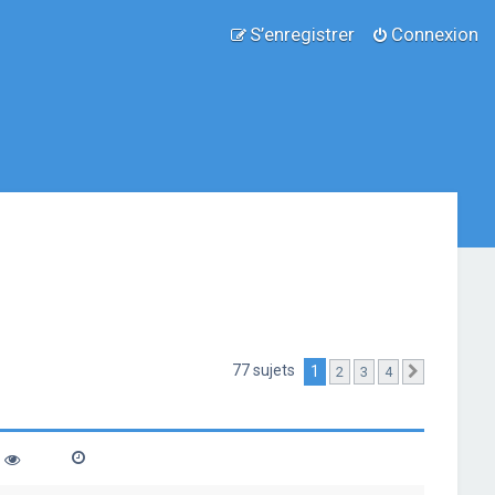
S’enregistrer
Connexion
77 sujets
1
2
3
4
Suivante