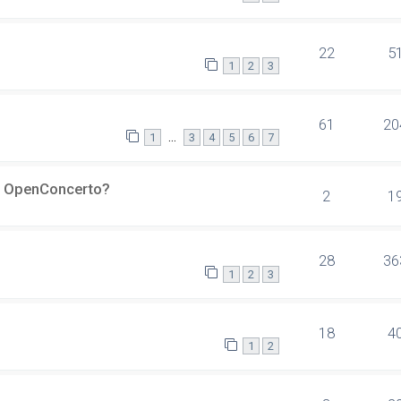
22
5
1
2
3
61
20
…
1
3
4
5
6
7
er OpenConcerto?
2
1
28
36
1
2
3
18
4
1
2