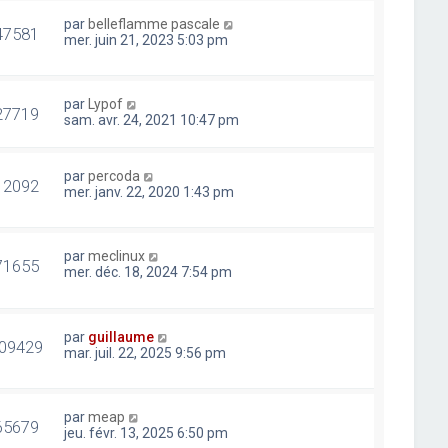
par
belleflamme pascale
47581
mer. juin 21, 2023 5:03 pm
par
Lypof
27719
sam. avr. 24, 2021 10:47 pm
par
percoda
12092
mer. janv. 22, 2020 1:43 pm
par
meclinux
71655
mer. déc. 18, 2024 7:54 pm
par
guillaume
09429
mar. juil. 22, 2025 9:56 pm
par
meap
65679
jeu. févr. 13, 2025 6:50 pm