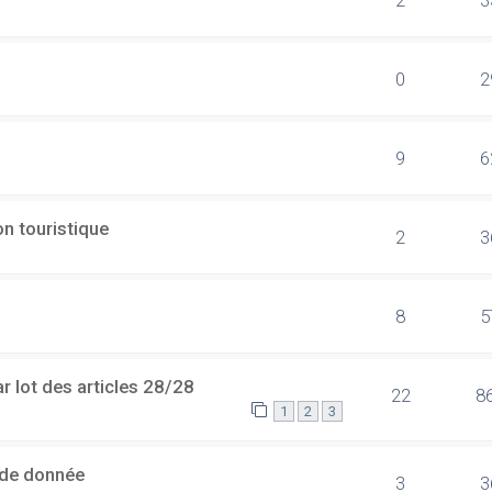
0
2
9
6
n touristique
2
3
8
5
 lot des articles 28/28
22
8
1
2
3
 de donnée
3
3