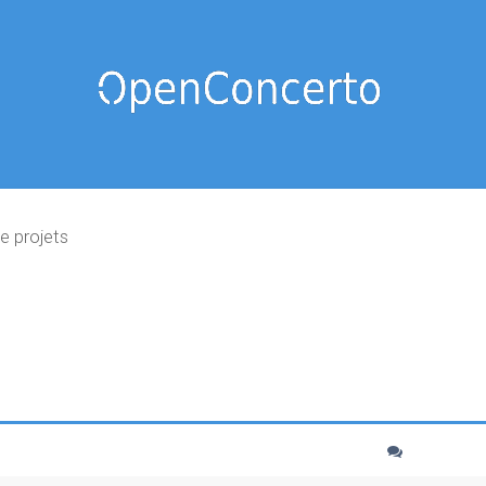
e projets
cher
echerche avancée