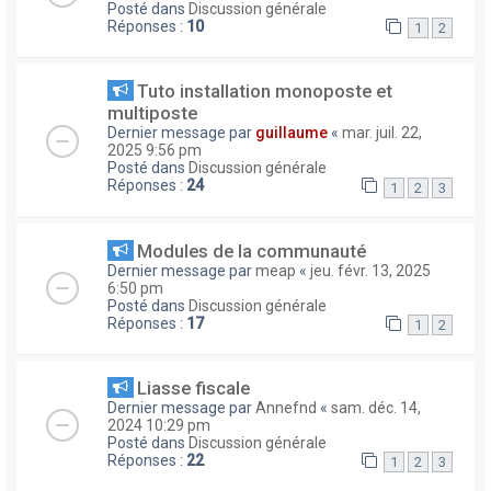
Posté dans
Discussion générale
Réponses :
10
1
2
Tuto installation monoposte et
multiposte
Dernier message par
guillaume
«
mar. juil. 22,
2025 9:56 pm
Posté dans
Discussion générale
Réponses :
24
1
2
3
Modules de la communauté
Dernier message par
meap
«
jeu. févr. 13, 2025
6:50 pm
Posté dans
Discussion générale
Réponses :
17
1
2
Liasse fiscale
Dernier message par
Annefnd
«
sam. déc. 14,
2024 10:29 pm
Posté dans
Discussion générale
Réponses :
22
1
2
3