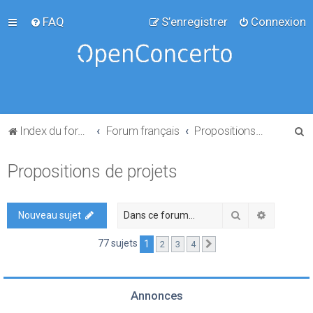
FAQ
S’enregistrer
Connexion
R
Index du forum
Forum français
Propositions de projets
e
Propositions de projets
c
h
e
Rechercher
Recherch
Nouveau sujet
r
77 sujets
1
2
3
4
Suivante
c
h
e
Annonces
r