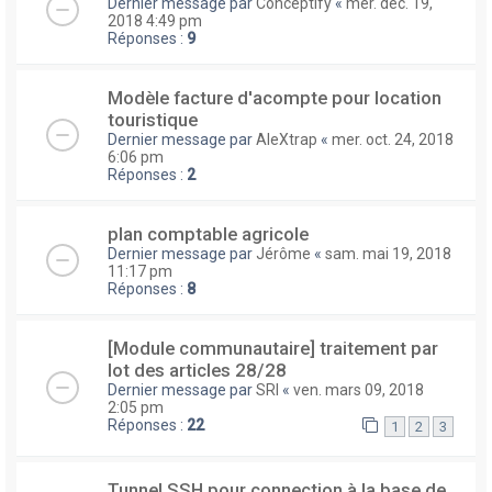
Dernier message par
Conceptify
«
mer. déc. 19,
2018 4:49 pm
Réponses :
9
Modèle facture d'acompte pour location
touristique
Dernier message par
AleXtrap
«
mer. oct. 24, 2018
6:06 pm
Réponses :
2
plan comptable agricole
Dernier message par
Jérôme
«
sam. mai 19, 2018
11:17 pm
Réponses :
8
[Module communautaire] traitement par
lot des articles 28/28
Dernier message par
SRI
«
ven. mars 09, 2018
2:05 pm
Réponses :
22
1
2
3
Tunnel SSH pour connection à la base de