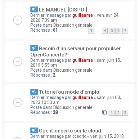
LE MANUEL [DISPO!]
Dernier message par
guillaume
«
ven. avr. 24,
2026 7:39 am
Posté dans
Discussion générale
Réponses :
61
…
1
4
5
6
7
Besoin d'un serveur pour propulser
OpenConcerto?
Dernier message par
guillaume
«
sam. juin 15,
2019 5:55 pm
Posté dans
Discussion générale
Réponses :
2
Tutoriel ou mode d'emploi
Dernier message par
guillaume
«
sam. juin 03,
2023 10:53 am
Posté dans
Discussion générale
Réponses :
28
1
2
3
OpenConcerto sur le cloud
Dernier message par
ccedric
«
ven. juin 15, 2018