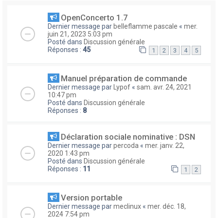
OpenConcerto 1.7
Dernier message par
belleflamme pascale
«
mer.
juin 21, 2023 5:03 pm
Posté dans
Discussion générale
Réponses :
45
1
2
3
4
5
Manuel préparation de commande
Dernier message par
Lypof
«
sam. avr. 24, 2021
10:47 pm
Posté dans
Discussion générale
Réponses :
8
Déclaration sociale nominative : DSN
Dernier message par
percoda
«
mer. janv. 22,
2020 1:43 pm
Posté dans
Discussion générale
Réponses :
11
1
2
Version portable
Dernier message par
meclinux
«
mer. déc. 18,
2024 7:54 pm