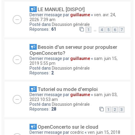
LE MANUEL [DISPO!]
Dernier message par
guillaume
«
ven. avr. 24,
2026 7:39 am
Posté dans
Discussion générale
Réponses :
61
…
1
4
5
6
7
Besoin d'un serveur pour propulser
OpenConcerto?
Dernier message par
guillaume
«
sam. juin 15,
2019 5:55 pm
Posté dans
Discussion générale
Réponses :
2
Tutoriel ou mode d'emploi
Dernier message par
guillaume
«
sam. juin 03,
2023 10:53 am
Posté dans
Discussion générale
Réponses :
28
1
2
3
OpenConcerto sur le cloud
Dernier message par
ccedric
«
ven. juin 15, 2018