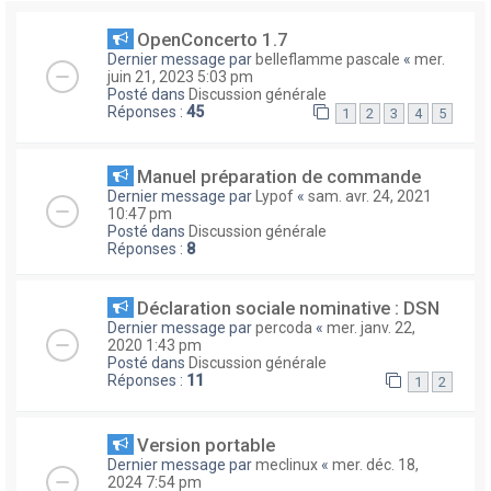
OpenConcerto 1.7
Dernier message par
belleflamme pascale
«
mer.
juin 21, 2023 5:03 pm
Posté dans
Discussion générale
Réponses :
45
1
2
3
4
5
Manuel préparation de commande
Dernier message par
Lypof
«
sam. avr. 24, 2021
10:47 pm
Posté dans
Discussion générale
Réponses :
8
Déclaration sociale nominative : DSN
Dernier message par
percoda
«
mer. janv. 22,
2020 1:43 pm
Posté dans
Discussion générale
Réponses :
11
1
2
Version portable
Dernier message par
meclinux
«
mer. déc. 18,
2024 7:54 pm