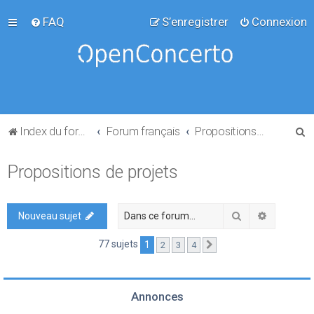
FAQ
S’enregistrer
Connexion
R
Index du forum
Forum français
Propositions de projets
e
Propositions de projets
c
h
e
Rechercher
Recherch
Nouveau sujet
r
77 sujets
1
2
3
4
Suivante
c
h
e
Annonces
r