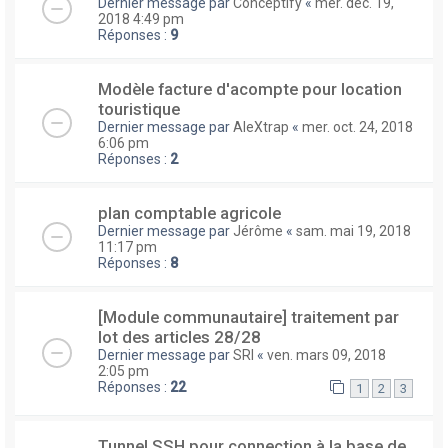
Dernier message par
Conceptify
«
mer. déc. 19,
2018 4:49 pm
Réponses :
9
Modèle facture d'acompte pour location
touristique
Dernier message par
AleXtrap
«
mer. oct. 24, 2018
6:06 pm
Réponses :
2
plan comptable agricole
Dernier message par
Jérôme
«
sam. mai 19, 2018
11:17 pm
Réponses :
8
[Module communautaire] traitement par
lot des articles 28/28
Dernier message par
SRI
«
ven. mars 09, 2018
2:05 pm
Réponses :
22
1
2
3
Tunnel SSH pour connection à la base de