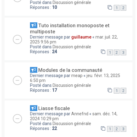
Posté dans
Discussion générale
Réponses :
10
1
2
Tuto installation monoposte et
multiposte
Dernier message par
guillaume
«
mar. juil. 22,
2025 9:56 pm
Posté dans
Discussion générale
Réponses :
24
1
2
3
Modules de la communauté
Dernier message par
meap
«
jeu. févr. 13, 2025
6:50 pm
Posté dans
Discussion générale
Réponses :
17
1
2
Liasse fiscale
Dernier message par
Annefnd
«
sam. déc. 14,
2024 10:29 pm
Posté dans
Discussion générale
Réponses :
22
1
2
3