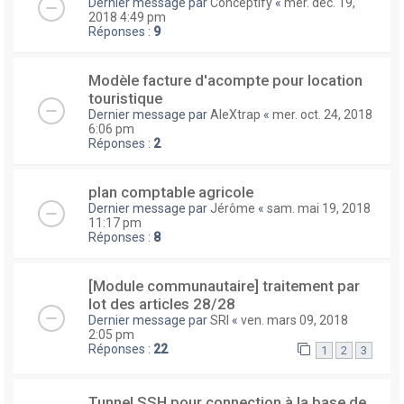
Dernier message par
Conceptify
«
mer. déc. 19,
2018 4:49 pm
Réponses :
9
Modèle facture d'acompte pour location
touristique
Dernier message par
AleXtrap
«
mer. oct. 24, 2018
6:06 pm
Réponses :
2
plan comptable agricole
Dernier message par
Jérôme
«
sam. mai 19, 2018
11:17 pm
Réponses :
8
[Module communautaire] traitement par
lot des articles 28/28
Dernier message par
SRI
«
ven. mars 09, 2018
2:05 pm
Réponses :
22
1
2
3
Tunnel SSH pour connection à la base de