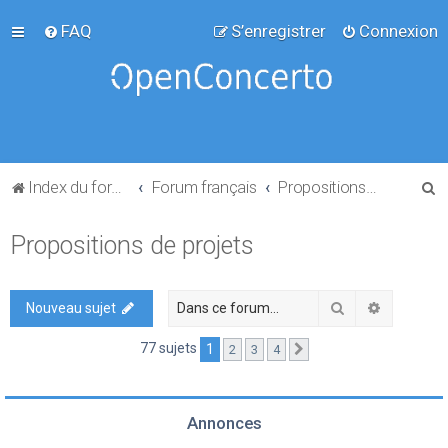
FAQ
S’enregistrer
Connexion
R
Index du forum
Forum français
Propositions de projets
e
Propositions de projets
c
h
e
Rechercher
Recherch
Nouveau sujet
r
77 sujets
1
2
3
4
Suivante
c
h
e
Annonces
r