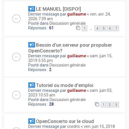
LE MANUEL [DISPO!]
Dernier message par
guillaume
«
ven. avr. 24,
2026 7:39 am
Posté dans
Discussion générale
Réponses :
61
…
1
4
5
6
7
Besoin d'un serveur pour propulser
OpenConcerto?
Dernier message par
guillaume
«
sam. juin 15,
2019 5:55 pm
Posté dans
Discussion générale
Réponses :
2
Tutoriel ou mode d'emploi
Dernier message par
guillaume
«
sam. juin 03,
2023 10:53 am
Posté dans
Discussion générale
Réponses :
28
1
2
3
OpenConcerto sur le cloud
Dernier message par
ccedric
«
ven. juin 15, 2018