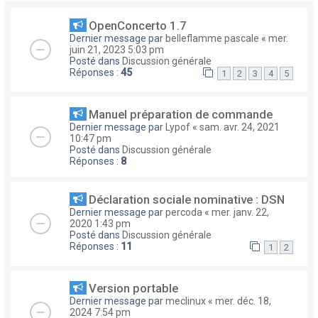
OpenConcerto 1.7
Dernier message par
belleflamme pascale
«
mer.
juin 21, 2023 5:03 pm
Posté dans
Discussion générale
Réponses :
45
1
2
3
4
5
Manuel préparation de commande
Dernier message par
Lypof
«
sam. avr. 24, 2021
10:47 pm
Posté dans
Discussion générale
Réponses :
8
Déclaration sociale nominative : DSN
Dernier message par
percoda
«
mer. janv. 22,
2020 1:43 pm
Posté dans
Discussion générale
Réponses :
11
1
2
Version portable
Dernier message par
meclinux
«
mer. déc. 18,
2024 7:54 pm