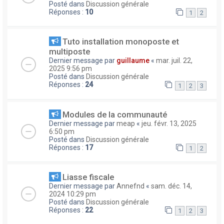
Posté dans
Discussion générale
Réponses :
10
1
2
Tuto installation monoposte et
multiposte
Dernier message par
guillaume
«
mar. juil. 22,
2025 9:56 pm
Posté dans
Discussion générale
Réponses :
24
1
2
3
Modules de la communauté
Dernier message par
meap
«
jeu. févr. 13, 2025
6:50 pm
Posté dans
Discussion générale
Réponses :
17
1
2
Liasse fiscale
Dernier message par
Annefnd
«
sam. déc. 14,
2024 10:29 pm
Posté dans
Discussion générale
Réponses :
22
1
2
3