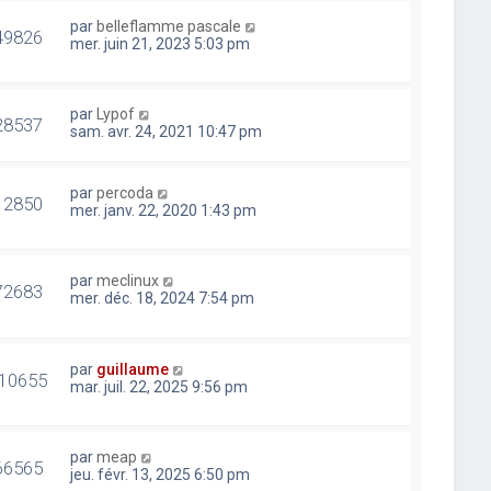
par
belleflamme pascale
49826
mer. juin 21, 2023 5:03 pm
par
Lypof
28537
sam. avr. 24, 2021 10:47 pm
par
percoda
12850
mer. janv. 22, 2020 1:43 pm
par
meclinux
72683
mer. déc. 18, 2024 7:54 pm
par
guillaume
10655
mar. juil. 22, 2025 9:56 pm
par
meap
66565
jeu. févr. 13, 2025 6:50 pm