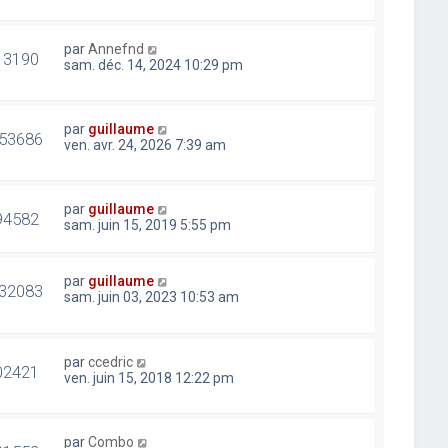
par
Annefnd
13190
sam. déc. 14, 2024 10:29 pm
par
guillaume
53686
ven. avr. 24, 2026 7:39 am
par
guillaume
94582
sam. juin 15, 2019 5:55 pm
par
guillaume
32083
sam. juin 03, 2023 10:53 am
par
ccedric
02421
ven. juin 15, 2018 12:22 pm
par
Combo