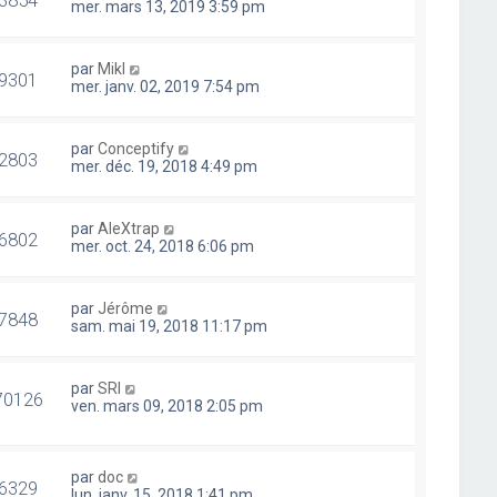
mer. mars 13, 2019 3:59 pm
par
Mikl
9301
mer. janv. 02, 2019 7:54 pm
par
Conceptify
2803
mer. déc. 19, 2018 4:49 pm
par
AleXtrap
6802
mer. oct. 24, 2018 6:06 pm
par
Jérôme
7848
sam. mai 19, 2018 11:17 pm
par
SRI
70126
ven. mars 09, 2018 2:05 pm
par
doc
6329
lun. janv. 15, 2018 1:41 pm