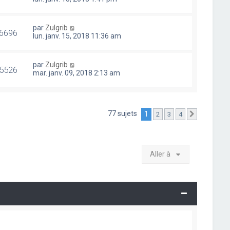
par
Zulgrib
6696
lun. janv. 15, 2018 11:36 am
par
Zulgrib
5526
mar. janv. 09, 2018 2:13 am
77 sujets
1
2
3
4
Suivante
Aller à