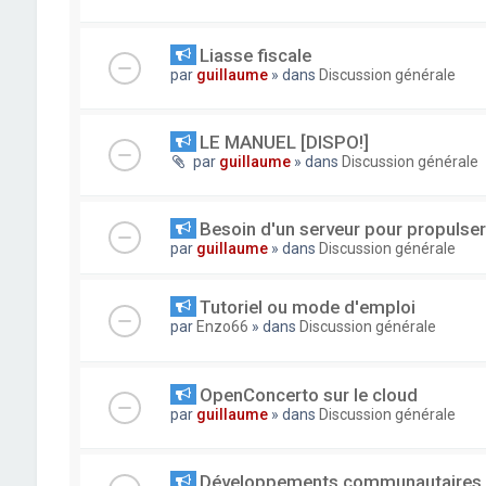
Liasse fiscale
par
guillaume
» dans
Discussion générale
LE MANUEL [DISPO!]
par
guillaume
» dans
Discussion générale
Besoin d'un serveur pour propuls
par
guillaume
» dans
Discussion générale
Tutoriel ou mode d'emploi
par
Enzo66
» dans
Discussion générale
OpenConcerto sur le cloud
par
guillaume
» dans
Discussion générale
Développements communautaires