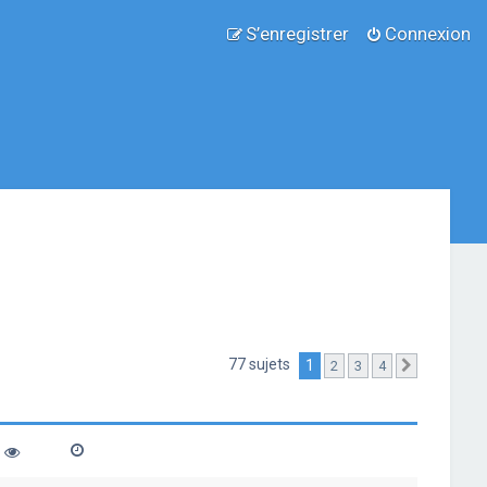
S’enregistrer
Connexion
77 sujets
1
2
3
4
Suivante