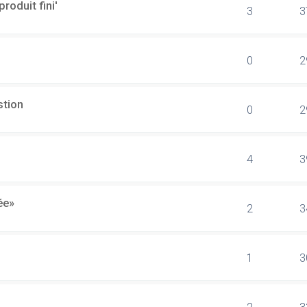
produit fini'
3
3
0
2
stion
0
2
4
3
ée»
2
3
1
3
2
3