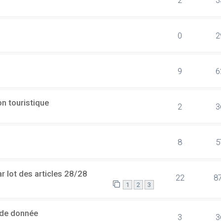
0
2
9
6
n touristique
2
3
8
5
 lot des articles 28/28
22
8
1
2
3
 de donnée
3
3