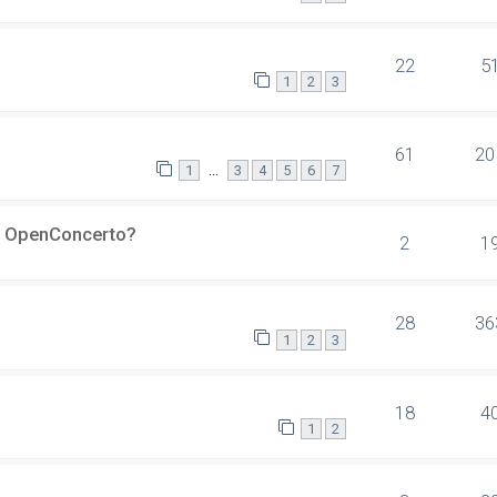
22
5
1
2
3
61
20
…
1
3
4
5
6
7
er OpenConcerto?
2
1
28
36
1
2
3
18
4
1
2