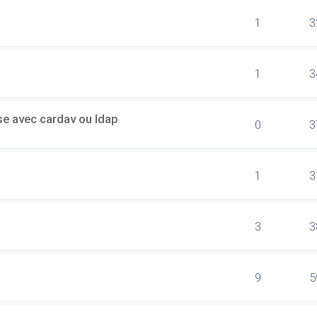
1
3
1
3
sse avec cardav ou ldap
0
3
1
3
3
3
9
5