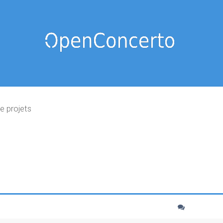
e projets
cher
echerche avancée