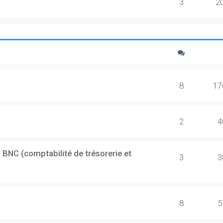
3
2
8
17
2
4
 BNC (comptabilité de trésorerie et
3
3
8
5