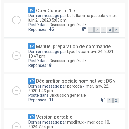
OpenConcerto 1.7
Dernier message par
belleflamme pascale
«
mer.
juin 21, 2023 5:03 pm
Posté dans
Discussion générale
Réponses :
45
1
2
3
4
5
Manuel préparation de commande
Dernier message par
Lypof
«
sam. avr. 24, 2021
10:47 pm
Posté dans
Discussion générale
Réponses :
8
Déclaration sociale nominative : DSN
Dernier message par
percoda
«
mer. janv. 22,
2020 1:43 pm
Posté dans
Discussion générale
Réponses :
11
1
2
Version portable
Dernier message par
meclinux
«
mer. déc. 18,
2024 7:54 pm