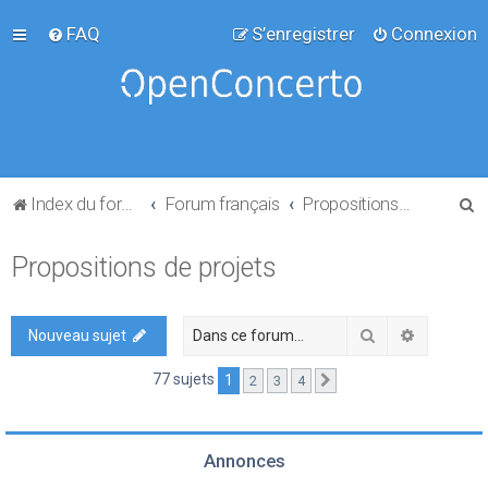
FAQ
S’enregistrer
Connexion
R
Index du forum
Forum français
Propositions de projets
e
Propositions de projets
c
h
e
Rechercher
Recherch
Nouveau sujet
r
77 sujets
1
2
3
4
Suivante
c
h
e
Annonces
r