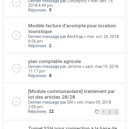
Dernier message par
Conceptify
«
mer. déc. 19,
2018 4:49 pm
Réponses :
9
Modèle facture d'acompte pour location
touristique
Dernier message par
AleXtrap
«
mer. oct. 24, 2018
6:06 pm
Réponses :
2
plan comptable agricole
Dernier message par
Jérôme
«
sam. mai 19, 2018
11:17 pm
Réponses :
8
[Module communautaire] traitement par
lot des articles 28/28
Dernier message par
SRI
«
ven. mars 09, 2018
2:05 pm
Réponses :
22
1
2
3
Tunnel SSH pour connection à la base de