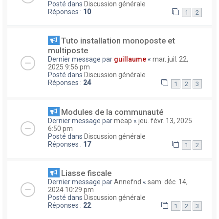
Posté dans
Discussion générale
Réponses :
10
1
2
Tuto installation monoposte et
multiposte
Dernier message par
guillaume
«
mar. juil. 22,
2025 9:56 pm
Posté dans
Discussion générale
Réponses :
24
1
2
3
Modules de la communauté
Dernier message par
meap
«
jeu. févr. 13, 2025
6:50 pm
Posté dans
Discussion générale
Réponses :
17
1
2
Liasse fiscale
Dernier message par
Annefnd
«
sam. déc. 14,
2024 10:29 pm
Posté dans
Discussion générale
Réponses :
22
1
2
3