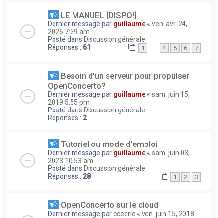
LE MANUEL [DISPO!]
Dernier message par
guillaume
«
ven. avr. 24,
2026 7:39 am
Posté dans
Discussion générale
Réponses :
61
…
1
4
5
6
7
Besoin d'un serveur pour propulser
OpenConcerto?
Dernier message par
guillaume
«
sam. juin 15,
2019 5:55 pm
Posté dans
Discussion générale
Réponses :
2
Tutoriel ou mode d'emploi
Dernier message par
guillaume
«
sam. juin 03,
2023 10:53 am
Posté dans
Discussion générale
Réponses :
28
1
2
3
OpenConcerto sur le cloud
Dernier message par
ccedric
«
ven. juin 15, 2018