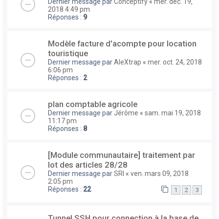
Dernier message par
Conceptify
«
mer. déc. 19,
2018 4:49 pm
Réponses :
9
Modèle facture d'acompte pour location
touristique
Dernier message par
AleXtrap
«
mer. oct. 24, 2018
6:06 pm
Réponses :
2
plan comptable agricole
Dernier message par
Jérôme
«
sam. mai 19, 2018
11:17 pm
Réponses :
8
[Module communautaire] traitement par
lot des articles 28/28
Dernier message par
SRI
«
ven. mars 09, 2018
2:05 pm
Réponses :
22
1
2
3
Tunnel SSH pour connection à la base de