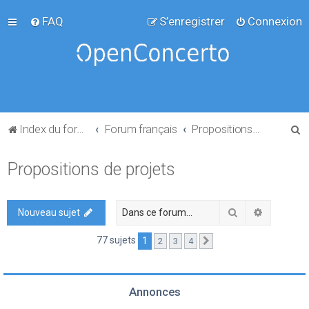
FAQ
S’enregistrer
Connexion
R
Index du forum
Forum français
Propositions de projets
e
Propositions de projets
c
h
e
Rechercher
Recherch
Nouveau sujet
r
77 sujets
1
2
3
4
Suivante
c
h
e
Annonces
r