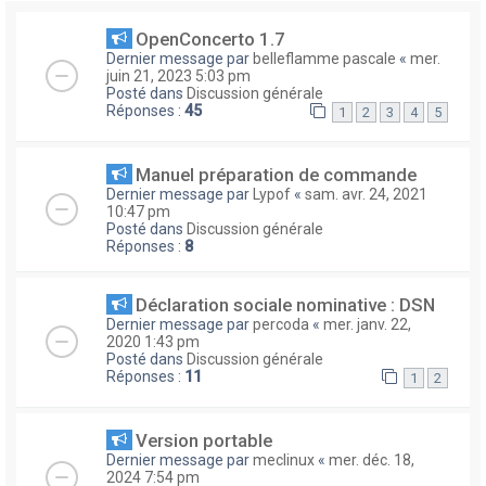
OpenConcerto 1.7
Dernier message par
belleflamme pascale
«
mer.
juin 21, 2023 5:03 pm
Posté dans
Discussion générale
Réponses :
45
1
2
3
4
5
Manuel préparation de commande
Dernier message par
Lypof
«
sam. avr. 24, 2021
10:47 pm
Posté dans
Discussion générale
Réponses :
8
Déclaration sociale nominative : DSN
Dernier message par
percoda
«
mer. janv. 22,
2020 1:43 pm
Posté dans
Discussion générale
Réponses :
11
1
2
Version portable
Dernier message par
meclinux
«
mer. déc. 18,
2024 7:54 pm