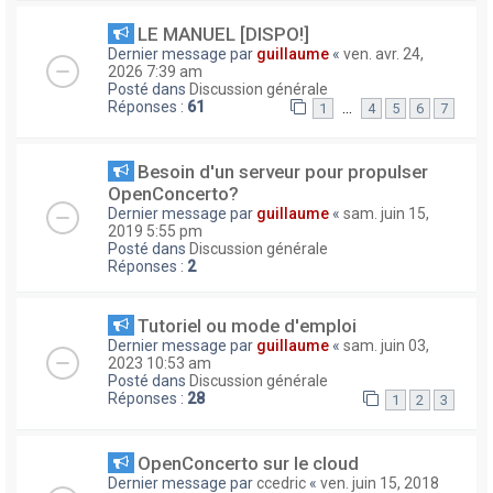
LE MANUEL [DISPO!]
Dernier message par
guillaume
«
ven. avr. 24,
2026 7:39 am
Posté dans
Discussion générale
Réponses :
61
…
1
4
5
6
7
Besoin d'un serveur pour propulser
OpenConcerto?
Dernier message par
guillaume
«
sam. juin 15,
2019 5:55 pm
Posté dans
Discussion générale
Réponses :
2
Tutoriel ou mode d'emploi
Dernier message par
guillaume
«
sam. juin 03,
2023 10:53 am
Posté dans
Discussion générale
Réponses :
28
1
2
3
OpenConcerto sur le cloud
Dernier message par
ccedric
«
ven. juin 15, 2018