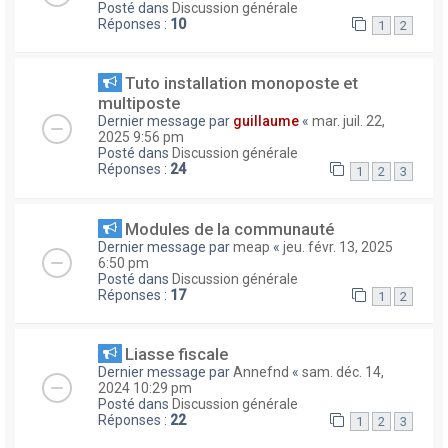
Posté dans
Discussion générale
Réponses :
10
1
2
Tuto installation monoposte et
multiposte
Dernier message par
guillaume
«
mar. juil. 22,
2025 9:56 pm
Posté dans
Discussion générale
Réponses :
24
1
2
3
Modules de la communauté
Dernier message par
meap
«
jeu. févr. 13, 2025
6:50 pm
Posté dans
Discussion générale
Réponses :
17
1
2
Liasse fiscale
Dernier message par
Annefnd
«
sam. déc. 14,
2024 10:29 pm
Posté dans
Discussion générale
Réponses :
22
1
2
3