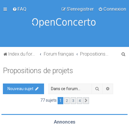
FAQ
S’enregistrer
Connexion
R
Index du forum
Forum français
Propositions de projets
e
Propositions de projets
c
h
e
Rechercher
Recherch
Nouveau sujet
r
77 sujets
1
2
3
4
Suivante
c
h
e
Annonces
r