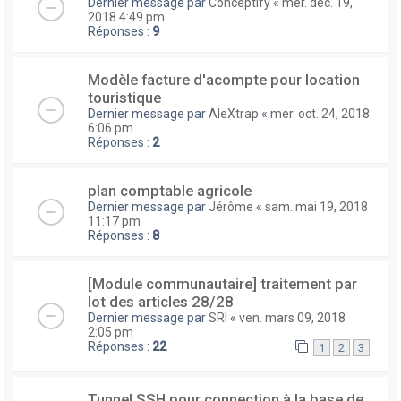
Dernier message par
Conceptify
«
mer. déc. 19,
2018 4:49 pm
Réponses :
9
Modèle facture d'acompte pour location
touristique
Dernier message par
AleXtrap
«
mer. oct. 24, 2018
6:06 pm
Réponses :
2
plan comptable agricole
Dernier message par
Jérôme
«
sam. mai 19, 2018
11:17 pm
Réponses :
8
[Module communautaire] traitement par
lot des articles 28/28
Dernier message par
SRI
«
ven. mars 09, 2018
2:05 pm
Réponses :
22
1
2
3
Tunnel SSH pour connection à la base de