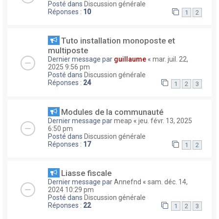
Posté dans
Discussion générale
Réponses :
10
1
2
Tuto installation monoposte et
multiposte
Dernier message par
guillaume
«
mar. juil. 22,
2025 9:56 pm
Posté dans
Discussion générale
Réponses :
24
1
2
3
Modules de la communauté
Dernier message par
meap
«
jeu. févr. 13, 2025
6:50 pm
Posté dans
Discussion générale
Réponses :
17
1
2
Liasse fiscale
Dernier message par
Annefnd
«
sam. déc. 14,
2024 10:29 pm
Posté dans
Discussion générale
Réponses :
22
1
2
3