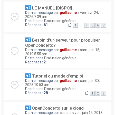
LE MANUEL [DISPO!]
Dernier message par
guillaume
«
ven. avr. 24,
2026 7:39 am
Posté dans
Discussion générale
Réponses :
61
…
1
4
5
6
7
Besoin d'un serveur pour propulser
OpenConcerto?
Dernier message par
guillaume
«
sam. juin 15,
2019 5:55 pm
Posté dans
Discussion générale
Réponses :
2
Tutoriel ou mode d'emploi
Dernier message par
guillaume
«
sam. juin 03,
2023 10:53 am
Posté dans
Discussion générale
Réponses :
28
1
2
3
OpenConcerto sur le cloud
Dernier message par
ccedric
«
ven. juin 15, 2018