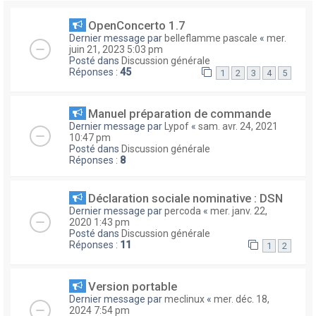
OpenConcerto 1.7
Dernier message par
belleflamme pascale
«
mer.
juin 21, 2023 5:03 pm
Posté dans
Discussion générale
Réponses :
45
1
2
3
4
5
Manuel préparation de commande
Dernier message par
Lypof
«
sam. avr. 24, 2021
10:47 pm
Posté dans
Discussion générale
Réponses :
8
Déclaration sociale nominative : DSN
Dernier message par
percoda
«
mer. janv. 22,
2020 1:43 pm
Posté dans
Discussion générale
Réponses :
11
1
2
Version portable
Dernier message par
meclinux
«
mer. déc. 18,
2024 7:54 pm