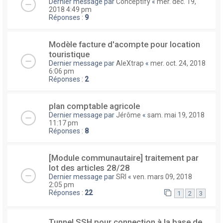
Dernier message par
Conceptify
«
mer. déc. 19,
2018 4:49 pm
Réponses :
9
Modèle facture d'acompte pour location
touristique
Dernier message par
AleXtrap
«
mer. oct. 24, 2018
6:06 pm
Réponses :
2
plan comptable agricole
Dernier message par
Jérôme
«
sam. mai 19, 2018
11:17 pm
Réponses :
8
[Module communautaire] traitement par
lot des articles 28/28
Dernier message par
SRI
«
ven. mars 09, 2018
2:05 pm
Réponses :
22
1
2
3
Tunnel SSH pour connection à la base de