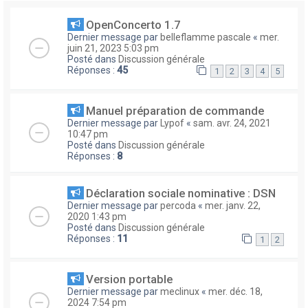
OpenConcerto 1.7
Dernier message par
belleflamme pascale
«
mer.
juin 21, 2023 5:03 pm
Posté dans
Discussion générale
Réponses :
45
1
2
3
4
5
Manuel préparation de commande
Dernier message par
Lypof
«
sam. avr. 24, 2021
10:47 pm
Posté dans
Discussion générale
Réponses :
8
Déclaration sociale nominative : DSN
Dernier message par
percoda
«
mer. janv. 22,
2020 1:43 pm
Posté dans
Discussion générale
Réponses :
11
1
2
Version portable
Dernier message par
meclinux
«
mer. déc. 18,
2024 7:54 pm