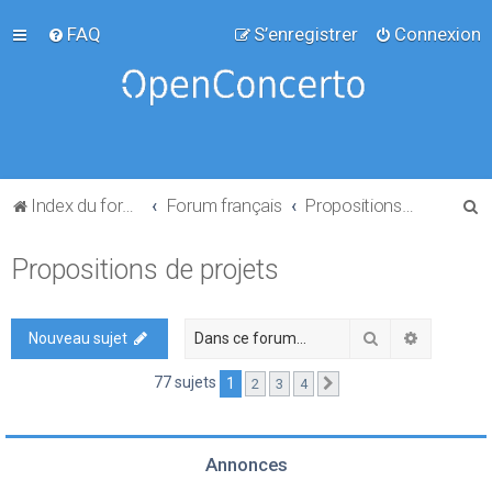
FAQ
S’enregistrer
Connexion
R
Index du forum
Forum français
Propositions de projets
e
Propositions de projets
c
h
e
Rechercher
Recherch
Nouveau sujet
r
77 sujets
1
2
3
4
Suivante
c
h
e
Annonces
r