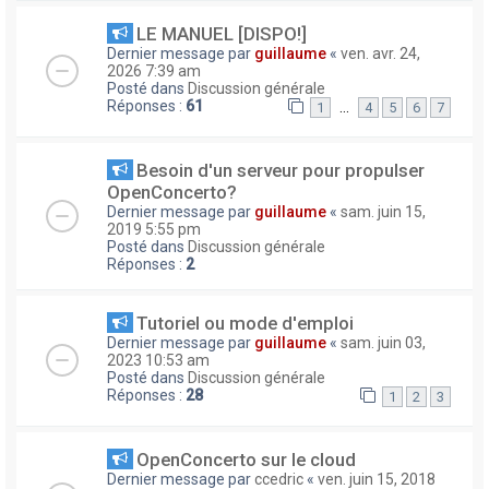
LE MANUEL [DISPO!]
Dernier message par
guillaume
«
ven. avr. 24,
2026 7:39 am
Posté dans
Discussion générale
Réponses :
61
…
1
4
5
6
7
Besoin d'un serveur pour propulser
OpenConcerto?
Dernier message par
guillaume
«
sam. juin 15,
2019 5:55 pm
Posté dans
Discussion générale
Réponses :
2
Tutoriel ou mode d'emploi
Dernier message par
guillaume
«
sam. juin 03,
2023 10:53 am
Posté dans
Discussion générale
Réponses :
28
1
2
3
OpenConcerto sur le cloud
Dernier message par
ccedric
«
ven. juin 15, 2018