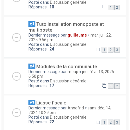
Posté dans
Discussion générale
Réponses :
10
1
2
Tuto installation monoposte et
multiposte
Dernier message par
guillaume
«
mar. juil. 22,
2025 9:56 pm
Posté dans
Discussion générale
Réponses :
24
1
2
3
Modules de la communauté
Dernier message par
meap
«
jeu. févr. 13, 2025
6:50 pm
Posté dans
Discussion générale
Réponses :
17
1
2
Liasse fiscale
Dernier message par
Annefnd
«
sam. déc. 14,
2024 10:29 pm
Posté dans
Discussion générale
Réponses :
22
1
2
3