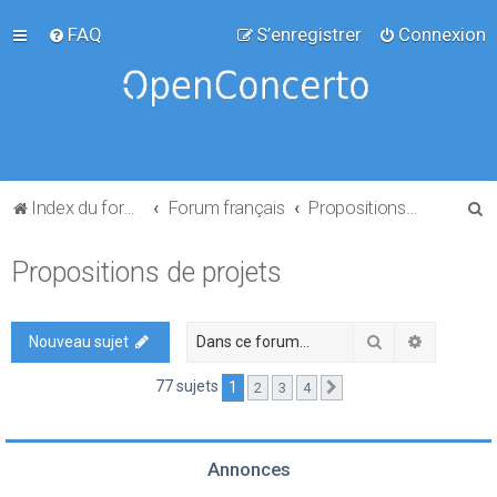
FAQ
S’enregistrer
Connexion
R
Index du forum
Forum français
Propositions de projets
e
Propositions de projets
c
h
e
Rechercher
Recherch
Nouveau sujet
r
77 sujets
1
2
3
4
Suivante
c
h
e
Annonces
r