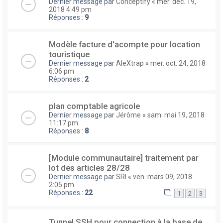
Dernier message par
Conceptify
«
mer. déc. 19,
2018 4:49 pm
Réponses :
9
Modèle facture d'acompte pour location
touristique
Dernier message par
AleXtrap
«
mer. oct. 24, 2018
6:06 pm
Réponses :
2
plan comptable agricole
Dernier message par
Jérôme
«
sam. mai 19, 2018
11:17 pm
Réponses :
8
[Module communautaire] traitement par
lot des articles 28/28
Dernier message par
SRI
«
ven. mars 09, 2018
2:05 pm
Réponses :
22
1
2
3
Tunnel SSH pour connection à la base de