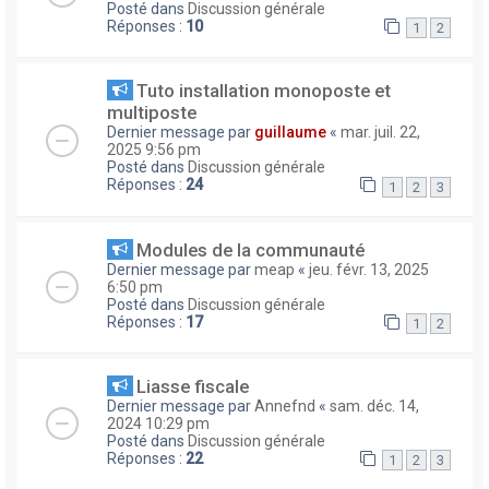
Posté dans
Discussion générale
Réponses :
10
1
2
Tuto installation monoposte et
multiposte
Dernier message par
guillaume
«
mar. juil. 22,
2025 9:56 pm
Posté dans
Discussion générale
Réponses :
24
1
2
3
Modules de la communauté
Dernier message par
meap
«
jeu. févr. 13, 2025
6:50 pm
Posté dans
Discussion générale
Réponses :
17
1
2
Liasse fiscale
Dernier message par
Annefnd
«
sam. déc. 14,
2024 10:29 pm
Posté dans
Discussion générale
Réponses :
22
1
2
3