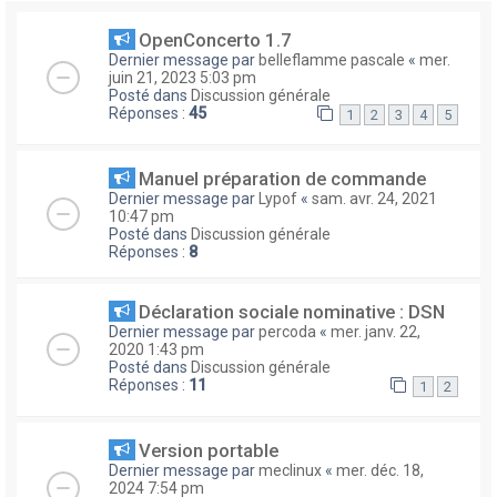
OpenConcerto 1.7
Dernier message par
belleflamme pascale
«
mer.
juin 21, 2023 5:03 pm
Posté dans
Discussion générale
Réponses :
45
1
2
3
4
5
Manuel préparation de commande
Dernier message par
Lypof
«
sam. avr. 24, 2021
10:47 pm
Posté dans
Discussion générale
Réponses :
8
Déclaration sociale nominative : DSN
Dernier message par
percoda
«
mer. janv. 22,
2020 1:43 pm
Posté dans
Discussion générale
Réponses :
11
1
2
Version portable
Dernier message par
meclinux
«
mer. déc. 18,
2024 7:54 pm