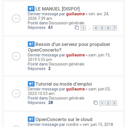
LE MANUEL [DISPO!]
Dernier message par
guillaume
«
ven. avr. 24,
2026 7:39 am
Posté dans
Discussion générale
Réponses :
61
…
1
4
5
6
7
Besoin d'un serveur pour propulser
OpenConcerto?
Dernier message par
guillaume
«
sam. juin 15,
2019 5:55 pm
Posté dans
Discussion générale
Réponses :
2
Tutoriel ou mode d'emploi
Dernier message par
guillaume
«
sam. juin 03,
2023 10:53 am
Posté dans
Discussion générale
Réponses :
28
1
2
3
OpenConcerto sur le cloud
Dernier message par
ccedric
«
ven. juin 15, 2018