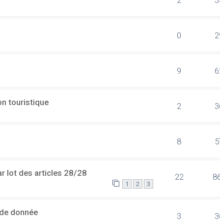
0
2
9
6
n touristique
2
3
8
5
 lot des articles 28/28
22
8
1
2
3
 de donnée
3
3