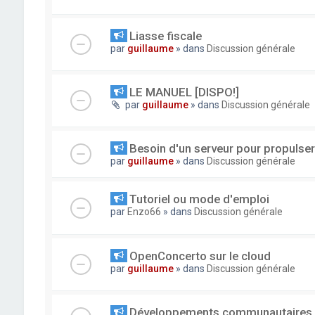
Liasse fiscale
par
guillaume
» dans
Discussion générale
LE MANUEL [DISPO!]
par
guillaume
» dans
Discussion générale
Besoin d'un serveur pour propuls
par
guillaume
» dans
Discussion générale
Tutoriel ou mode d'emploi
par
Enzo66
» dans
Discussion générale
OpenConcerto sur le cloud
par
guillaume
» dans
Discussion générale
Développements communautaires