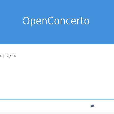
e projets
cher
echerche avancée