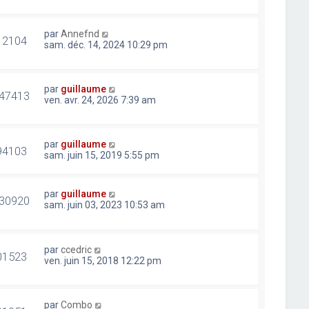
par
Annefnd
12104
sam. déc. 14, 2024 10:29 pm
par
guillaume
47413
ven. avr. 24, 2026 7:39 am
par
guillaume
94103
sam. juin 15, 2019 5:55 pm
par
guillaume
30920
sam. juin 03, 2023 10:53 am
par
ccedric
01523
ven. juin 15, 2018 12:22 pm
par
Combo