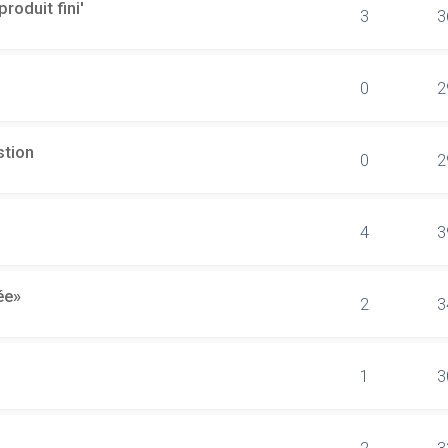
produit fini'
3
3
0
2
stion
0
2
4
3
ée»
2
3
1
3
2
3