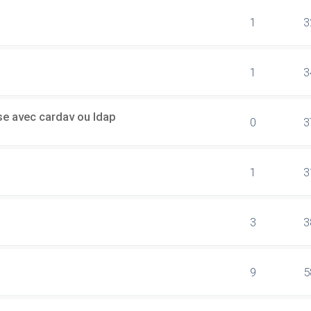
1
3
1
3
sse avec cardav ou ldap
0
3
1
3
3
3
9
5