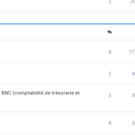
3
2
8
17
2
4
 BNC (comptabilité de trésorerie et
3
3
8
5