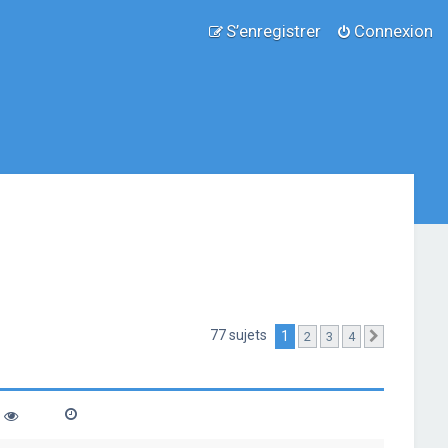
S’enregistrer
Connexion
77 sujets
1
2
3
4
Suivante