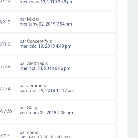
mer. mars 13, 2019 3:59 pm
par
Mikl
9247
mer. janv. 02, 2019 7:54 pm
par
Conceptify
2705
mer. déc. 19, 2018 4:49 pm
par
AleXtrap
6744
mer. oct. 24, 2018 6:06 pm
par
Jérôme
7774
sam. mai 19, 2018 11:17 pm
par
SRI
69736
ven. mars 09, 2018 2:05 pm
par
doc
6229
lun. janv. 15, 2018 1:41 pm