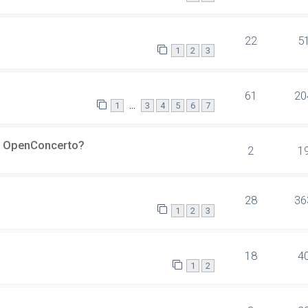
22
5
1
2
3
61
20
…
1
3
4
5
6
7
er OpenConcerto?
2
1
28
36
1
2
3
18
4
1
2