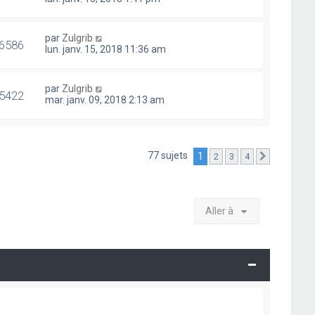
par
Zulgrib
6586
lun. janv. 15, 2018 11:36 am
par
Zulgrib
5422
mar. janv. 09, 2018 2:13 am
77 sujets
1
2
3
4
Suivante
Aller à