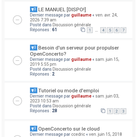
LE MANUEL [DISPO!]
Dernier message par
guillaume
«
ven. avr. 24,
2026 7:39 am
Posté dans
Discussion générale
Réponses :
61
…
1
4
5
6
7
Besoin d'un serveur pour propulser
OpenConcerto?
Dernier message par
guillaume
«
sam. juin 15,
2019 5:55 pm
Posté dans
Discussion générale
Réponses :
2
Tutoriel ou mode d'emploi
Dernier message par
guillaume
«
sam. juin 03,
2023 10:53 am
Posté dans
Discussion générale
Réponses :
28
1
2
3
OpenConcerto sur le cloud
Dernier message par
ccedric
«
ven. juin 15, 2018