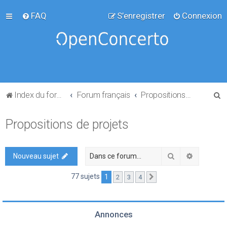
FAQ
S’enregistrer
Connexion
R
Index du forum
Forum français
Propositions de projets
e
Propositions de projets
c
h
e
Rechercher
Recherch
Nouveau sujet
r
77 sujets
1
2
3
4
Suivante
c
h
e
Annonces
r