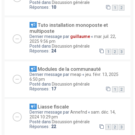
Posté dans
Discussion générale
Réponses :
10
1
2
Tuto installation monoposte et
multiposte
Dernier message par
guillaume
«
mar. juil. 22,
2025 9:56 pm
Posté dans
Discussion générale
Réponses :
24
1
2
3
Modules de la communauté
Dernier message par
meap
«
jeu. févr. 13, 2025
6:50 pm
Posté dans
Discussion générale
Réponses :
17
1
2
Liasse fiscale
Dernier message par
Annefnd
«
sam. déc. 14,
2024 10:29 pm
Posté dans
Discussion générale
Réponses :
22
1
2
3