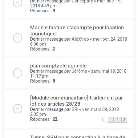
Dernier message par
Conceptify
«
mer. déc. 19,
2018 4:49 pm
Réponses :
9
Modèle facture d'acompte pour location
touristique
Dernier message par
AleXtrap
«
mer. oct. 24, 2018
6:06 pm
Réponses :
2
plan comptable agricole
Dernier message par
Jérôme
«
sam. mai 19, 2018
11:17 pm
Réponses :
8
[Module communautaire] traitement par
lot des articles 28/28
Dernier message par
SRI
«
ven. mars 09, 2018
2:05 pm
Réponses :
22
1
2
3
Tunnel SSH pour connection à la base de