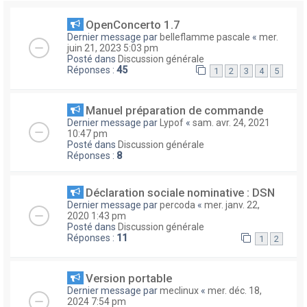
OpenConcerto 1.7
Dernier message par
belleflamme pascale
«
mer.
juin 21, 2023 5:03 pm
Posté dans
Discussion générale
Réponses :
45
1
2
3
4
5
Manuel préparation de commande
Dernier message par
Lypof
«
sam. avr. 24, 2021
10:47 pm
Posté dans
Discussion générale
Réponses :
8
Déclaration sociale nominative : DSN
Dernier message par
percoda
«
mer. janv. 22,
2020 1:43 pm
Posté dans
Discussion générale
Réponses :
11
1
2
Version portable
Dernier message par
meclinux
«
mer. déc. 18,
2024 7:54 pm