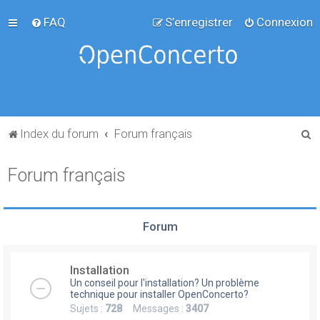
FAQ
S’enregistrer
Connexion
R
Index du forum
Forum français
e
Forum français
c
h
e
Forum
r
c
Installation
h
Un conseil pour l'installation? Un problème
e
technique pour installer OpenConcerto?
Sujets :
728
Messages :
3407
r