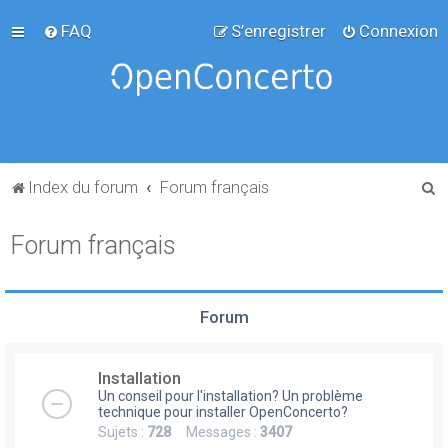
FAQ
S’enregistrer
Connexion
R
Index du forum
Forum français
e
Forum français
c
h
e
Forum
r
c
Installation
h
Un conseil pour l'installation? Un problème
e
technique pour installer OpenConcerto?
Sujets :
728
Messages :
3407
r