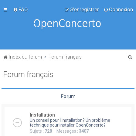
FAQ
S’enregistrer
Connexion
R
Index du forum
Forum français
e
Forum français
c
h
e
Forum
r
c
Installation
h
Un conseil pour l'installation? Un problème
e
technique pour installer OpenConcerto?
Sujets :
728
Messages :
3407
r