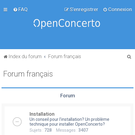
FAQ
S’enregistrer
Connexion
R
Index du forum
Forum français
e
Forum français
c
h
e
Forum
r
c
Installation
h
Un conseil pour l'installation? Un problème
e
technique pour installer OpenConcerto?
Sujets :
728
Messages :
3407
r