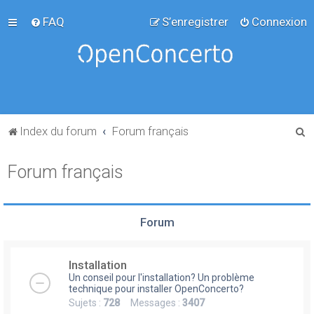
FAQ
S’enregistrer
Connexion
R
Index du forum
Forum français
e
Forum français
c
h
e
Forum
r
c
Installation
h
Un conseil pour l'installation? Un problème
e
technique pour installer OpenConcerto?
Sujets :
728
Messages :
3407
r