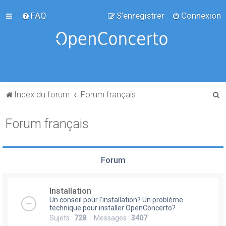
FAQ
S’enregistrer
Connexion
R
Index du forum
Forum français
e
Forum français
c
h
e
Forum
r
c
Installation
h
Un conseil pour l'installation? Un problème
e
technique pour installer OpenConcerto?
Sujets :
728
Messages :
3407
r