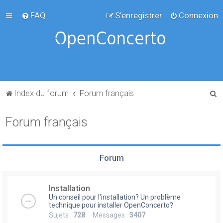
FAQ
S’enregistrer
Connexion
R
Index du forum
Forum français
e
Forum français
c
h
e
Forum
r
c
Installation
h
Un conseil pour l'installation? Un problème
e
technique pour installer OpenConcerto?
Sujets :
728
Messages :
3407
r