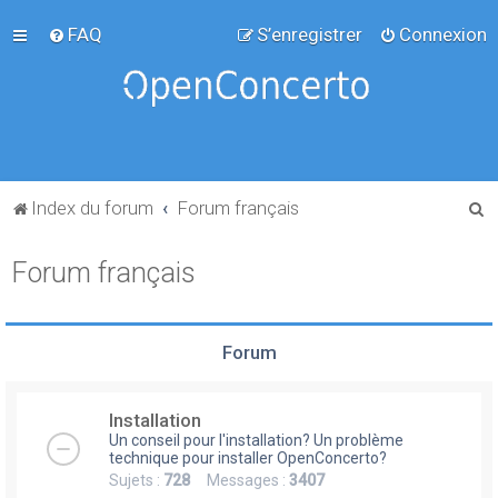
FAQ
S’enregistrer
Connexion
R
Index du forum
Forum français
e
Forum français
c
h
e
Forum
r
c
Installation
h
Un conseil pour l'installation? Un problème
e
technique pour installer OpenConcerto?
Sujets :
728
Messages :
3407
r