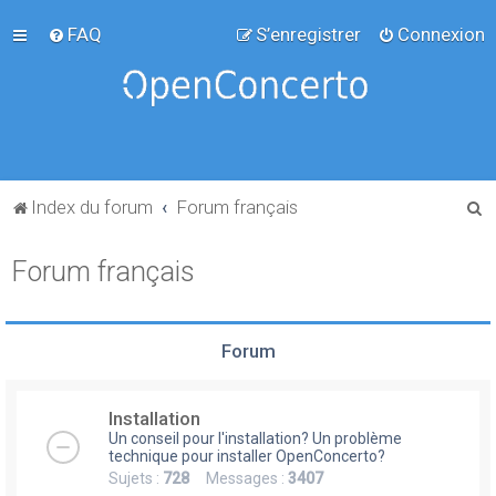
FAQ
S’enregistrer
Connexion
R
Index du forum
Forum français
e
Forum français
c
h
e
Forum
r
c
Installation
h
Un conseil pour l'installation? Un problème
e
technique pour installer OpenConcerto?
Sujets :
728
Messages :
3407
r