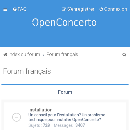
FAQ
S’enregistrer
Connexion
R
Index du forum
Forum français
e
Forum français
c
h
e
Forum
r
c
Installation
h
Un conseil pour l'installation? Un problème
e
technique pour installer OpenConcerto?
Sujets :
728
Messages :
3407
r