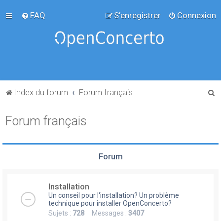
FAQ
S’enregistrer
Connexion
R
Index du forum
Forum français
e
Forum français
c
h
e
Forum
r
c
Installation
h
Un conseil pour l'installation? Un problème
e
technique pour installer OpenConcerto?
Sujets :
728
Messages :
3407
r