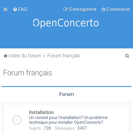
FAQ
S’enregistrer
Connexion
R
Index du forum
Forum français
e
Forum français
c
h
e
Forum
r
c
Installation
h
Un conseil pour l'installation? Un problème
e
technique pour installer OpenConcerto?
Sujets :
728
Messages :
3407
r