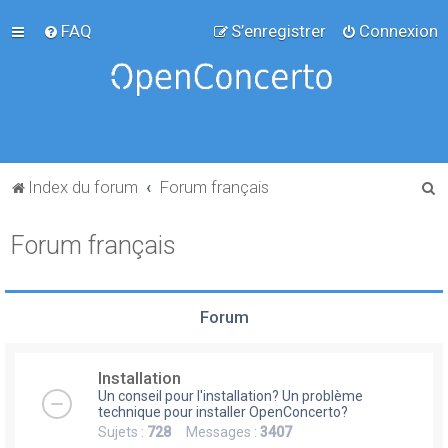
FAQ
S’enregistrer
Connexion
R
Index du forum
Forum français
e
Forum français
c
h
e
Forum
r
c
Installation
h
Un conseil pour l'installation? Un problème
e
technique pour installer OpenConcerto?
Sujets :
728
Messages :
3407
r