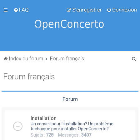
FAQ
S’enregistrer
Connexion
R
Index du forum
Forum français
e
Forum français
c
h
e
Forum
r
c
Installation
h
Un conseil pour l'installation? Un problème
e
technique pour installer OpenConcerto?
Sujets :
728
Messages :
3407
r