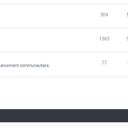
504
1363
77
 financement communautaire.