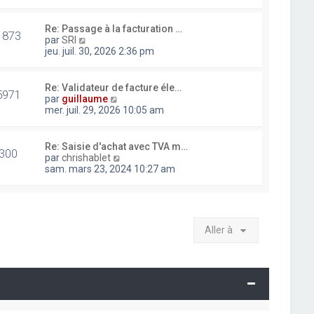
i
r
l
Re: Passage à la facturation …
1873
e
V
par
SRI
d
o
jeu. juil. 30, 2026 2:36 pm
e
i
r
r
n
l
Re: Validateur de facture éle…
i
5971
e
V
par
guillaume
e
d
o
mer. juil. 29, 2026 10:05 am
r
e
i
m
r
r
e
n
l
Re: Saisie d'achat avec TVA m…
s
i
300
e
V
par
chrishablet
s
e
d
o
sam. mars 23, 2024 10:27 am
a
r
e
i
g
m
r
r
e
e
n
l
s
i
e
s
e
d
a
Aller à
r
e
g
m
r
e
e
n
s
i
s
e
a
r
g
m
e