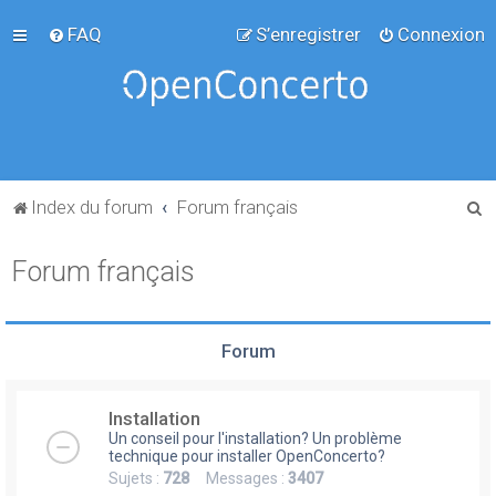
FAQ
S’enregistrer
Connexion
R
Index du forum
Forum français
e
Forum français
c
h
e
Forum
r
c
Installation
h
Un conseil pour l'installation? Un problème
e
technique pour installer OpenConcerto?
Sujets :
728
Messages :
3407
r