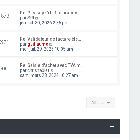
i
r
l
Re: Passage à la facturation …
1873
e
V
par
SRI
d
o
jeu. juil. 30, 2026 2:36 pm
e
i
r
r
n
l
Re: Validateur de facture éle…
i
5971
e
V
par
guillaume
e
d
o
mer. juil. 29, 2026 10:05 am
r
e
i
m
r
r
e
n
l
Re: Saisie d'achat avec TVA m…
s
i
300
e
V
par
chrishablet
s
e
d
o
sam. mars 23, 2024 10:27 am
a
r
e
i
g
m
r
r
e
e
n
l
s
i
e
s
e
d
a
Aller à
r
e
g
m
r
e
e
n
s
i
s
e
a
r
g
m
e