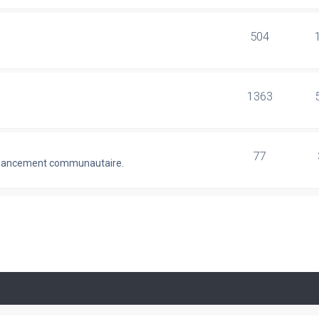
504
1363
77
 financement communautaire.