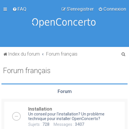
FAQ
S’enregistrer
Connexion
R
Index du forum
Forum français
e
Forum français
c
h
e
Forum
r
c
Installation
h
Un conseil pour l'installation? Un problème
e
technique pour installer OpenConcerto?
Sujets :
728
Messages :
3407
r