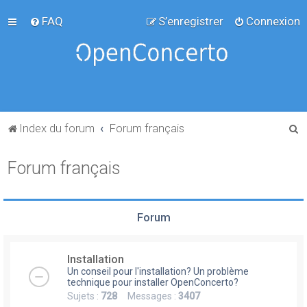
FAQ
S’enregistrer
Connexion
R
Index du forum
Forum français
e
Forum français
c
h
e
Forum
r
c
Installation
h
Un conseil pour l'installation? Un problème
e
technique pour installer OpenConcerto?
Sujets :
728
Messages :
3407
r