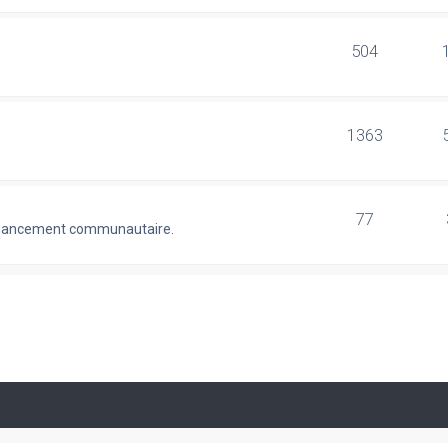
504
1363
77
 financement communautaire.