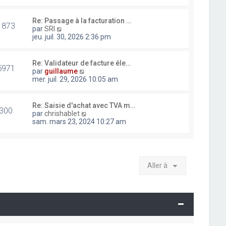
i
r
l
Re: Passage à la facturation …
1873
e
V
par
SRI
d
o
jeu. juil. 30, 2026 2:36 pm
e
i
r
r
n
l
Re: Validateur de facture éle…
i
5971
e
V
par
guillaume
e
d
o
mer. juil. 29, 2026 10:05 am
r
e
i
m
r
r
e
n
l
Re: Saisie d'achat avec TVA m…
s
i
300
e
V
par
chrishablet
s
e
d
o
sam. mars 23, 2024 10:27 am
a
r
e
i
g
m
r
r
e
e
n
l
s
i
e
s
e
d
a
Aller à
r
e
g
m
r
e
e
n
s
i
s
e
a
r
g
m
e