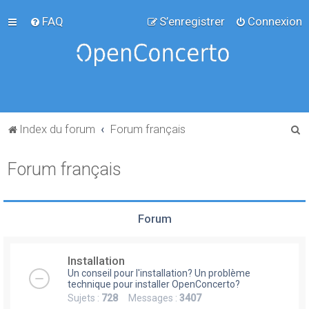
FAQ
S’enregistrer
Connexion
R
Index du forum
Forum français
e
Forum français
c
h
e
Forum
r
c
Installation
h
Un conseil pour l'installation? Un problème
e
technique pour installer OpenConcerto?
Sujets :
728
Messages :
3407
r