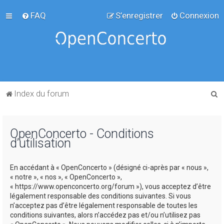
FAQ
S’enregistrer
Connexion
R
Index du forum
e
c
OpenConcerto - Conditions
h
d’utilisation
e
r
En accédant à « OpenConcerto » (désigné ci-après par « nous »,
c
« notre », « nos », « OpenConcerto »,
« https://www.openconcerto.org/forum »), vous acceptez d’être
h
légalement responsable des conditions suivantes. Si vous
e
n’acceptez pas d’être légalement responsable de toutes les
conditions suivantes, alors n’accédez pas et/ou n’utilisez pas
r