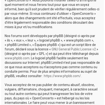
« OpenConcerto ». Nous pouvons modifier celles-ci à n’importe
quel moment et nous ferons tout pour que vous en soyez
informé, bien qu’il soit prudent de vérifier régulièrement celles-ci
par vous-même. Si vous continuez d’utiliser « OpenConcerto »
alors que des changements ont été effectués, vous acceptez
d’être légalement responsable des conditions découlant des
mises à jour et/ou modifications.
Nos forums sont développés par phpBB (désigné ci-après par
« ils », « eux », « leur », « logiciel phpBB », « www.phpbb.com »,
« phpBB Limited », « Équipes phpBB ») qui est un script libre de
forum, déclaré sous la licence «
GNU General Public License v2
»
(désigné ci-après par « GPL ») et qui peut être téléchargé depuis
www.phpbb.com
. Le logiciel phpBB facilite seulement les
discussions sur Internet. phpBB Limited n’est pas responsable de
ce que nous acceptons ou n’acceptons pas comme contenu ou
conduite permis. Pour de plus amples informations au sujet de
phpBB, veuillez consulter :
https://www.phpbb.com/
.
Vous acceptez de ne pas publier de contenu abusif, obscène,
vulgaire, diffamatoire, choquant, menaçant, à caractère sexuel
ou tout autre contenu qui peut transgresser les lois de votre
pays, du pays où « OpenConcerto » est hébergé ou les lois
internationales. Le faire peut vous mener à un bannissement