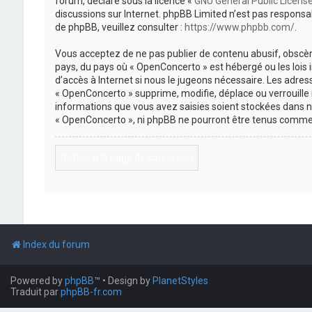
forum, déclaré sous la licence «
GNU General Public Licens
discussions sur Internet. phpBB Limited n’est pas respon
de phpBB, veuillez consulter :
https://www.phpbb.com/
.
Vous acceptez de ne pas publier de contenu abusif, obscène
pays, du pays où « OpenConcerto » est hébergé ou les lois
d’accès à Internet si nous le jugeons nécessaire. Les adr
« OpenConcerto » supprime, modifie, déplace ou verrouille
informations que vous avez saisies soient stockées dans n
« OpenConcerto », ni phpBB ne pourront être tenus comme 
Retour à la page de connexion
Index du forum
Powered by
phpBB
™
• Design by
PlanetStyles
Traduit par
phpBB-fr.com