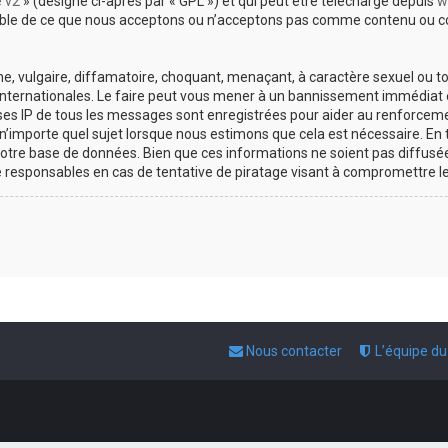
e v2
» (désigné ci-après par « GPL ») et qui peut être téléchargé depuis
w
sable de ce que nous acceptons ou n’acceptons pas comme contenu ou co
, vulgaire, diffamatoire, choquant, menaçant, à caractère sexuel ou tou
 internationales. Le faire peut vous mener à un bannissement immédiat e
esses IP de tous les messages sont enregistrées pour aider au renforce
 n’importe quel sujet lorsque nous estimons que cela est nécessaire. E
otre base de données. Bien que ces informations ne soient pas diffusée
responsables en cas de tentative de piratage visant à compromettre l
Nous contacter
L’équipe d