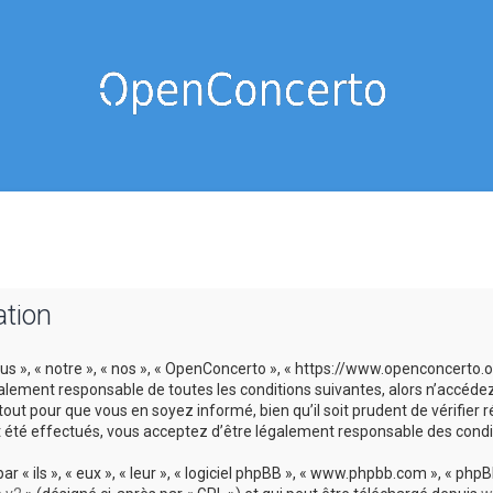
ation
us », « notre », « nos », « OpenConcerto », « https://www.openconcerto
galement responsable de toutes les conditions suivantes, alors n’accéde
tout pour que vous en soyez informé, bien qu’il soit prudent de vérifier
 été effectués, vous acceptez d’être légalement responsable des condit
 ils », « eux », « leur », « logiciel phpBB », « www.phpbb.com », « phpBB