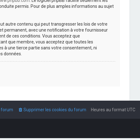
ww.phpbb.com
. Le logiciel phpBB facilite seulement les
nduite permis. Pour de plus amples informations au sujet
t autre contenu qui peut transgresser les lois de votre
t permanent, avec une notification à votre fournisseur
ment de ces conditions. Vous acceptez que
n tant que membre, vous acceptez que toutes les
s à une tierce partie sans votre consentement, ni
es données.
u forum
Supprimer les cookies du forum
Heures au format
UTC