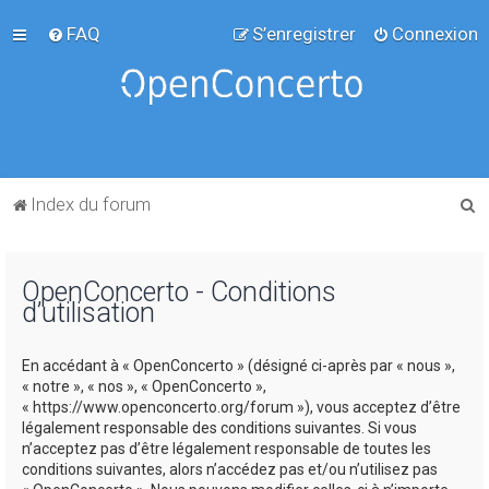
FAQ
S’enregistrer
Connexion
R
Index du forum
e
c
OpenConcerto - Conditions
h
d’utilisation
e
r
En accédant à « OpenConcerto » (désigné ci-après par « nous »,
c
« notre », « nos », « OpenConcerto »,
« https://www.openconcerto.org/forum »), vous acceptez d’être
h
légalement responsable des conditions suivantes. Si vous
e
n’acceptez pas d’être légalement responsable de toutes les
conditions suivantes, alors n’accédez pas et/ou n’utilisez pas
r