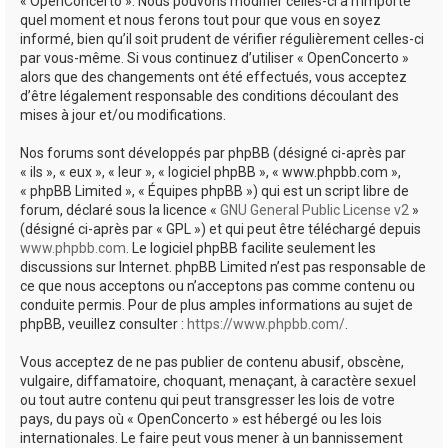
« OpenConcerto ». Nous pouvons modifier celles-ci à n’importe
quel moment et nous ferons tout pour que vous en soyez
informé, bien qu’il soit prudent de vérifier régulièrement celles-ci
par vous-même. Si vous continuez d’utiliser « OpenConcerto »
alors que des changements ont été effectués, vous acceptez
d’être légalement responsable des conditions découlant des
mises à jour et/ou modifications.
Nos forums sont développés par phpBB (désigné ci-après par
« ils », « eux », « leur », « logiciel phpBB », « www.phpbb.com »,
« phpBB Limited », « Équipes phpBB ») qui est un script libre de
forum, déclaré sous la licence «
GNU General Public License v2
»
(désigné ci-après par « GPL ») et qui peut être téléchargé depuis
www.phpbb.com
. Le logiciel phpBB facilite seulement les
discussions sur Internet. phpBB Limited n’est pas responsable de
ce que nous acceptons ou n’acceptons pas comme contenu ou
conduite permis. Pour de plus amples informations au sujet de
phpBB, veuillez consulter :
https://www.phpbb.com/
.
Vous acceptez de ne pas publier de contenu abusif, obscène,
vulgaire, diffamatoire, choquant, menaçant, à caractère sexuel
ou tout autre contenu qui peut transgresser les lois de votre
pays, du pays où « OpenConcerto » est hébergé ou les lois
internationales. Le faire peut vous mener à un bannissement