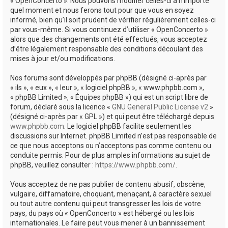
« OpenConcerto ». Nous pouvons modifier celles-ci à n’importe
quel moment et nous ferons tout pour que vous en soyez
informé, bien qu’il soit prudent de vérifier régulièrement celles-ci
par vous-même. Si vous continuez d’utiliser « OpenConcerto »
alors que des changements ont été effectués, vous acceptez
d’être légalement responsable des conditions découlant des
mises à jour et/ou modifications.
Nos forums sont développés par phpBB (désigné ci-après par
« ils », « eux », « leur », « logiciel phpBB », « www.phpbb.com »,
« phpBB Limited », « Équipes phpBB ») qui est un script libre de
forum, déclaré sous la licence «
GNU General Public License v2
»
(désigné ci-après par « GPL ») et qui peut être téléchargé depuis
www.phpbb.com
. Le logiciel phpBB facilite seulement les
discussions sur Internet. phpBB Limited n’est pas responsable de
ce que nous acceptons ou n’acceptons pas comme contenu ou
conduite permis. Pour de plus amples informations au sujet de
phpBB, veuillez consulter :
https://www.phpbb.com/
.
Vous acceptez de ne pas publier de contenu abusif, obscène,
vulgaire, diffamatoire, choquant, menaçant, à caractère sexuel
ou tout autre contenu qui peut transgresser les lois de votre
pays, du pays où « OpenConcerto » est hébergé ou les lois
internationales. Le faire peut vous mener à un bannissement