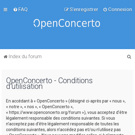
FAQ
S’enregistrer
Connexion
R
Index du forum
e
c
OpenConcerto - Conditions
h
d’utilisation
e
r
En accédant à « OpenConcerto » (désigné ci-après par « nous »,
c
« notre », « nos », « OpenConcerto »,
« https://www.openconcerto.org/forum »), vous acceptez d’être
h
légalement responsable des conditions suivantes. Si vous
e
n’acceptez pas d’être légalement responsable de toutes les
conditions suivantes, alors n’accédez pas et/ou n’utilisez pas
r