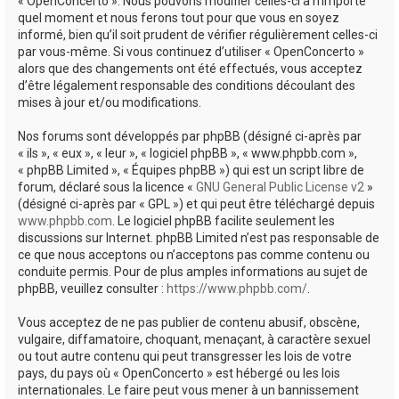
« OpenConcerto ». Nous pouvons modifier celles-ci à n’importe
quel moment et nous ferons tout pour que vous en soyez
informé, bien qu’il soit prudent de vérifier régulièrement celles-ci
par vous-même. Si vous continuez d’utiliser « OpenConcerto »
alors que des changements ont été effectués, vous acceptez
d’être légalement responsable des conditions découlant des
mises à jour et/ou modifications.
Nos forums sont développés par phpBB (désigné ci-après par
« ils », « eux », « leur », « logiciel phpBB », « www.phpbb.com »,
« phpBB Limited », « Équipes phpBB ») qui est un script libre de
forum, déclaré sous la licence «
GNU General Public License v2
»
(désigné ci-après par « GPL ») et qui peut être téléchargé depuis
www.phpbb.com
. Le logiciel phpBB facilite seulement les
discussions sur Internet. phpBB Limited n’est pas responsable de
ce que nous acceptons ou n’acceptons pas comme contenu ou
conduite permis. Pour de plus amples informations au sujet de
phpBB, veuillez consulter :
https://www.phpbb.com/
.
Vous acceptez de ne pas publier de contenu abusif, obscène,
vulgaire, diffamatoire, choquant, menaçant, à caractère sexuel
ou tout autre contenu qui peut transgresser les lois de votre
pays, du pays où « OpenConcerto » est hébergé ou les lois
internationales. Le faire peut vous mener à un bannissement