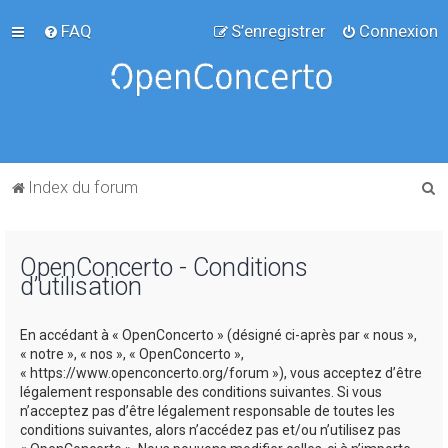
FAQ
S’enregistrer
Connexion
R
Index du forum
e
c
OpenConcerto - Conditions
h
d’utilisation
e
r
En accédant à « OpenConcerto » (désigné ci-après par « nous »,
c
« notre », « nos », « OpenConcerto »,
« https://www.openconcerto.org/forum »), vous acceptez d’être
h
légalement responsable des conditions suivantes. Si vous
e
n’acceptez pas d’être légalement responsable de toutes les
conditions suivantes, alors n’accédez pas et/ou n’utilisez pas
r