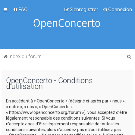
FAQ
S’enregistrer
Connexion
R
Index du forum
e
c
OpenConcerto - Conditions
h
d’utilisation
e
r
En accédant à « OpenConcerto » (désigné ci-après par « nous »,
c
« notre », « nos », « OpenConcerto »,
« https://www.openconcerto.org/forum »), vous acceptez d’être
h
légalement responsable des conditions suivantes. Si vous
e
n’acceptez pas d’être légalement responsable de toutes les
conditions suivantes, alors n’accédez pas et/ou n’utilisez pas
r