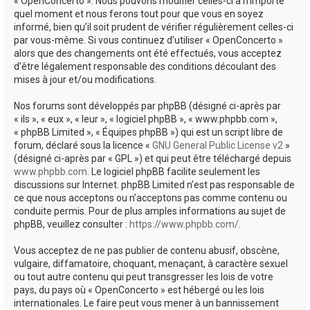
« OpenConcerto ». Nous pouvons modifier celles-ci à n’importe
quel moment et nous ferons tout pour que vous en soyez
informé, bien qu’il soit prudent de vérifier régulièrement celles-ci
par vous-même. Si vous continuez d’utiliser « OpenConcerto »
alors que des changements ont été effectués, vous acceptez
d’être légalement responsable des conditions découlant des
mises à jour et/ou modifications.
Nos forums sont développés par phpBB (désigné ci-après par
« ils », « eux », « leur », « logiciel phpBB », « www.phpbb.com »,
« phpBB Limited », « Équipes phpBB ») qui est un script libre de
forum, déclaré sous la licence «
GNU General Public License v2
»
(désigné ci-après par « GPL ») et qui peut être téléchargé depuis
www.phpbb.com
. Le logiciel phpBB facilite seulement les
discussions sur Internet. phpBB Limited n’est pas responsable de
ce que nous acceptons ou n’acceptons pas comme contenu ou
conduite permis. Pour de plus amples informations au sujet de
phpBB, veuillez consulter :
https://www.phpbb.com/
.
Vous acceptez de ne pas publier de contenu abusif, obscène,
vulgaire, diffamatoire, choquant, menaçant, à caractère sexuel
ou tout autre contenu qui peut transgresser les lois de votre
pays, du pays où « OpenConcerto » est hébergé ou les lois
internationales. Le faire peut vous mener à un bannissement