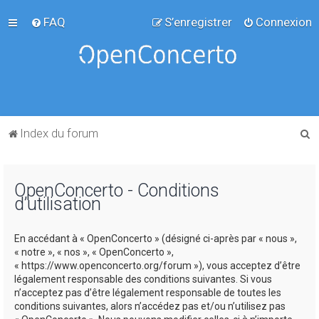
FAQ
S’enregistrer
Connexion
R
Index du forum
e
c
OpenConcerto - Conditions
h
d’utilisation
e
r
En accédant à « OpenConcerto » (désigné ci-après par « nous »,
c
« notre », « nos », « OpenConcerto »,
« https://www.openconcerto.org/forum »), vous acceptez d’être
h
légalement responsable des conditions suivantes. Si vous
e
n’acceptez pas d’être légalement responsable de toutes les
conditions suivantes, alors n’accédez pas et/ou n’utilisez pas
r