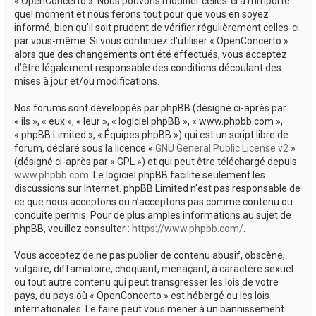
« OpenConcerto ». Nous pouvons modifier celles-ci à n’importe
quel moment et nous ferons tout pour que vous en soyez
informé, bien qu’il soit prudent de vérifier régulièrement celles-ci
par vous-même. Si vous continuez d’utiliser « OpenConcerto »
alors que des changements ont été effectués, vous acceptez
d’être légalement responsable des conditions découlant des
mises à jour et/ou modifications.
Nos forums sont développés par phpBB (désigné ci-après par
« ils », « eux », « leur », « logiciel phpBB », « www.phpbb.com »,
« phpBB Limited », « Équipes phpBB ») qui est un script libre de
forum, déclaré sous la licence «
GNU General Public License v2
»
(désigné ci-après par « GPL ») et qui peut être téléchargé depuis
www.phpbb.com
. Le logiciel phpBB facilite seulement les
discussions sur Internet. phpBB Limited n’est pas responsable de
ce que nous acceptons ou n’acceptons pas comme contenu ou
conduite permis. Pour de plus amples informations au sujet de
phpBB, veuillez consulter :
https://www.phpbb.com/
.
Vous acceptez de ne pas publier de contenu abusif, obscène,
vulgaire, diffamatoire, choquant, menaçant, à caractère sexuel
ou tout autre contenu qui peut transgresser les lois de votre
pays, du pays où « OpenConcerto » est hébergé ou les lois
internationales. Le faire peut vous mener à un bannissement