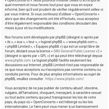
« OpenConcerto ». Nous pouvons modifier celles-ci à n’importe
quel moment et nous ferons tout pour que vous en soyez
informé, bien qu’il soit prudent de vérifier régulièrement celles-ci
par vous-même. Si vous continuez d’utiliser « OpenConcerto »
alors que des changements ont été effectués, vous acceptez
d’être légalement responsable des conditions découlant des
mises à jour et/ou modifications.
Nos forums sont développés par phpBB (désigné ci-après par
« ils », « eux », « leur », « logiciel phpBB », « www.phpbb.com »,
« phpBB Limited », « Équipes phpBB ») qui est un script libre de
forum, déclaré sous la licence «
GNU General Public License v2
»
(désigné ci-après par « GPL ») et qui peut être téléchargé depuis
www.phpbb.com
. Le logiciel phpBB facilite seulement les
discussions sur Internet. phpBB Limited n’est pas responsable de
ce que nous acceptons ou n’acceptons pas comme contenu ou
conduite permis. Pour de plus amples informations au sujet de
phpBB, veuillez consulter :
https://www.phpbb.com/
.
Vous acceptez de ne pas publier de contenu abusif, obscène,
vulgaire, diffamatoire, choquant, menaçant, à caractère sexuel
ou tout autre contenu qui peut transgresser les lois de votre
pays, du pays où « OpenConcerto » est hébergé ou les lois
internationales. Le faire peut vous mener à un bannissement