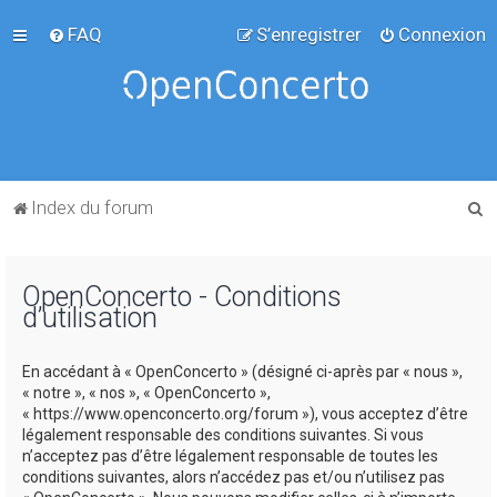
FAQ
S’enregistrer
Connexion
R
Index du forum
e
c
OpenConcerto - Conditions
h
d’utilisation
e
r
En accédant à « OpenConcerto » (désigné ci-après par « nous »,
c
« notre », « nos », « OpenConcerto »,
« https://www.openconcerto.org/forum »), vous acceptez d’être
h
légalement responsable des conditions suivantes. Si vous
e
n’acceptez pas d’être légalement responsable de toutes les
conditions suivantes, alors n’accédez pas et/ou n’utilisez pas
r