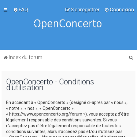
FAQ
S’enregistrer
Connexion
R
Index du forum
e
c
OpenConcerto - Conditions
h
d’utilisation
e
r
En accédant à « OpenConcerto » (désigné ci-après par « nous »,
c
« notre », « nos », « OpenConcerto »,
« https://www.openconcerto.org/forum »), vous acceptez d’être
h
légalement responsable des conditions suivantes. Si vous
e
n’acceptez pas d’être légalement responsable de toutes les
conditions suivantes, alors n’accédez pas et/ou n’utilisez pas
r