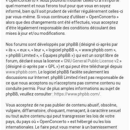
« OpenConcerto ». Nous pouvons modifier celles-ci à n’importe
quel moment et nous ferons tout pour que vous en soyez
informé, bien qu’il soit prudent de vérifier régulièrement celles-ci
par vous-même. Si vous continuez d’utiliser « OpenConcerto »
alors que des changements ont été effectués, vous acceptez
d’être légalement responsable des conditions découlant des
mises à jour et/ou modifications.
Nos forums sont développés par phpBB (désigné ci-après par
« ils », « eux », « leur », « logiciel phpBB », « www.phpbb.com »,
« phpBB Limited », « Équipes phpBB ») qui est un script libre de
forum, déclaré sous la licence «
GNU General Public License v2
»
(désigné ci-après par « GPL ») et qui peut être téléchargé depuis
www.phpbb.com
. Le logiciel phpBB facilite seulement les
discussions sur Internet. phpBB Limited n’est pas responsable de
ce que nous acceptons ou n’acceptons pas comme contenu ou
conduite permis. Pour de plus amples informations au sujet de
phpBB, veuillez consulter :
https://www.phpbb.com/
.
Vous acceptez de ne pas publier de contenu abusif, obscène,
vulgaire, diffamatoire, choquant, menaçant, à caractère sexuel
ou tout autre contenu qui peut transgresser les lois de votre
pays, du pays où « OpenConcerto » est hébergé ou les lois
internationales. Le faire peut vous mener à un bannissement